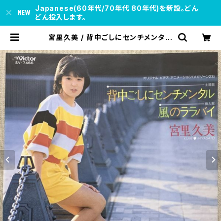
Japanese(60年代/70年代 80年代)を新設。どん
どん投入します。
宮里久美 / 背中ごしにセンチメンタル
| soul respect records