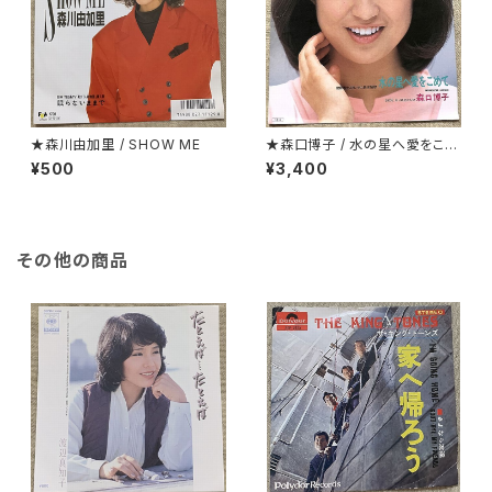
★森川由加里 / SHOW ME
★森口博子 / 水の星へ愛をこめ
て
¥500
¥3,400
その他の商品