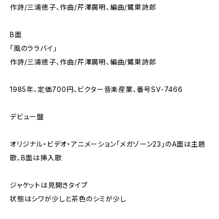
作詩/三浦徳子、作曲/芹澤廣明、編曲/鷺巣詩郎
B面
「風のララバイ」
作詩/三浦徳子、作曲/芹澤廣明、編曲/鷺巣詩郎
1985年、定価700円、ビクター音楽産業、番号SV-7466
デビュー盤
オリジナル・ビデオ・アニメーション｢メガゾーン23｣のA面は主題
歌、B面は挿入歌
ジャケットは見開きタイプ
状態はシワが少しと茶色のシミが少し