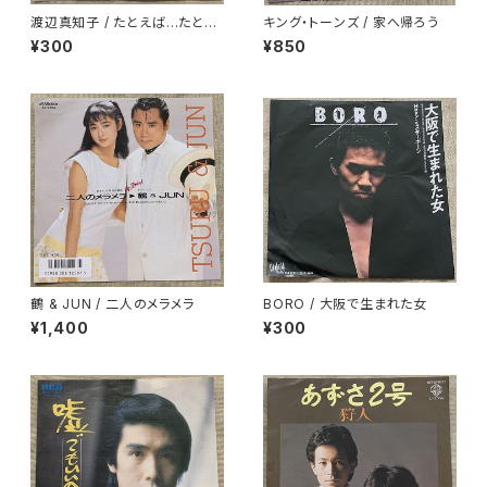
渡辺真知子 / たとえば…たとえ
キング・トーンズ / 家へ帰ろう
ば
¥300
¥850
鶴 & JUN / 二人のメラメラ
BORO / 大阪で生まれた女
¥1,400
¥300