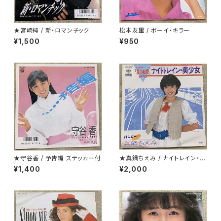
★宮崎純 / 新・ロマンチック
松本友里 / ボーイ・キラー
¥1,500
¥950
★守谷香 / 予告編 ステッカー付
★真鍋ちえみ / ナイトレイン・美
少女 プロモ
¥1,400
¥2,000