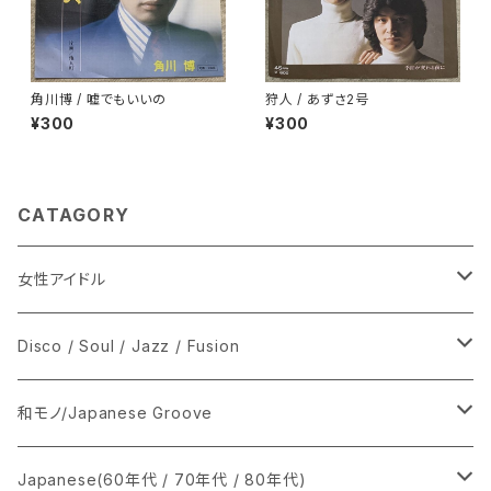
角川博 / 嘘でもいいの
狩人 / あずさ2号
¥300
¥300
CATAGORY
女性アイドル
シングル盤
Disco / Soul / Jazz / Fusion
あ行
LP
シングル盤
和モノ/Japanese Groove
か行
A
CD
12インチ・シングル
シングル盤
Japanese(60年代 / 70年代 / 80年代)