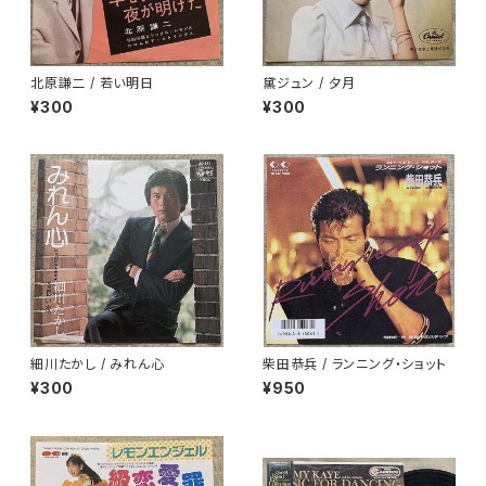
北原謙二 / 若い明日
黛ジュン / 夕月
¥300
¥300
細川たかし / みれん心
柴田恭兵 / ランニング・ショット
¥300
¥950