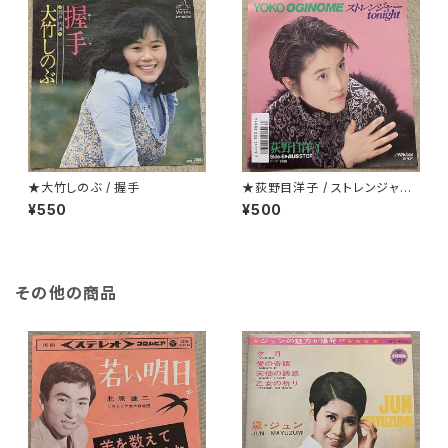
★大竹しのぶ / 握手
★荻野目洋子 / ストレンジャーt
onight
¥550
¥500
その他の商品