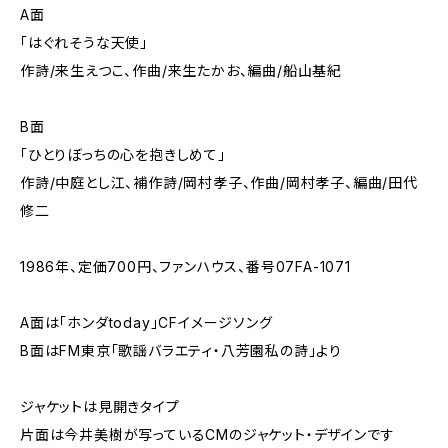
A面
「はぐれそうな天使」
作詩/来生えつこ、作曲/来生たかお、編曲/船山基紀
B面
「ひとりぼっちの心を抱きしめて」
作詩/中庭とし江、補作詩/岡村孝子、作曲/岡村孝子、編曲/田代
修二
1986年、定価700円、ファンハウス、番号07FA-1071
A面は｢ホンダtoday｣CFイメージソング
B面はFM東京｢歌謡バラエティ・八芳園私の詩｣より
ジャケットは見開きタイプ
片面は今井美樹が写っているCMのジャケット・デザインです