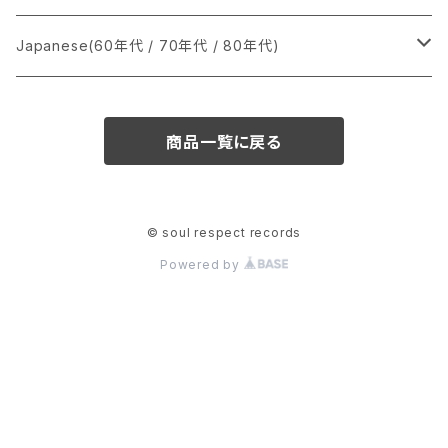
か行
A
CD
12インチ・シングル
シングル盤
Japanese(60年代 / 70年代 / 80年代)
さ行
B
8cmCDシングル
A
あ行
LP
LP
シングル盤
商品一覧に戻る
た行
C
B
か行
A
あ行
CD
な行
D
C
さ行
B
か行
A
© soul respect records
Powered by
は行
E
D
た行
C
さ行
B
ま行
F
E
な行
D
た行
C
や行
G
F
は行
E
な行
D
ら行
H
G
ま行