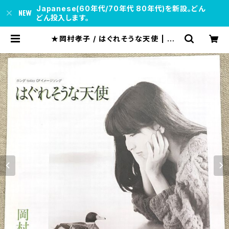
Japanese(60年代/70年代 80年代)を新設。どん
どん投入します。
★岡村孝子 / はぐれそうな天使 | so
ul respect records