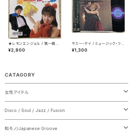
★レモンエンジェル / 第一級恋
サミー・ケイ / ミュージック・フォ
愛罪
ー・ダンシング
¥2,800
¥1,300
CATAGORY
女性アイドル
シングル盤
Disco / Soul / Jazz / Fusion
あ行
LP
シングル盤
和モノ/Japanese Groove