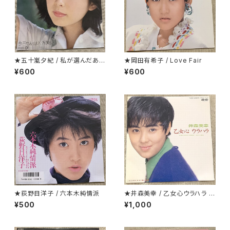
★五十嵐夕紀 / 私が選んだあな
★岡田有希子 / Love Fair
たです
¥600
¥600
★荻野目洋子 / 六本木純情派
★井森美幸 / 乙女心ウラハラ プ
ロモ
¥500
¥1,000