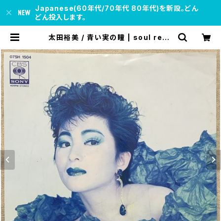
Japanese(60年代/70年代 80年代)を新設。どん
どん投入します。
太田裕美 / 青い実の瞳 | soul resp
ect records