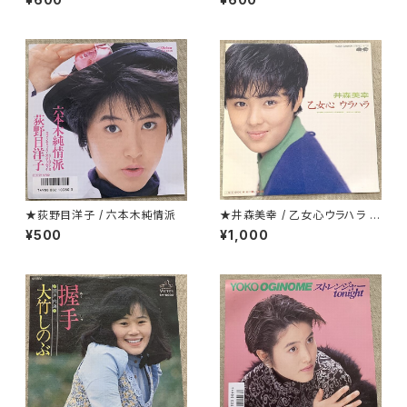
★荻野目洋子 / 六本木純情派
★井森美幸 / 乙女心ウラハラ プ
ロモ
¥500
¥1,000