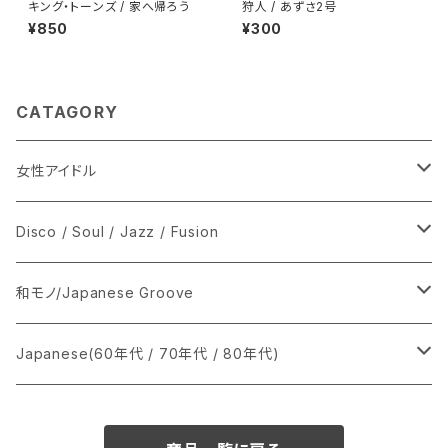
キング・トーンズ / 家へ帰ろう
狩人 / あずさ2号
¥850
¥300
CATAGORY
女性アイドル
シングル盤
Disco / Soul / Jazz / Fusion
あ行
LP
シングル盤
和モノ/Japanese Groove
か行
A
CD
12インチ・シングル
シングル盤
Japanese(60年代 / 70年代 / 80年代)
さ行
B
8cmCDシングル
A
あ行
LP
LP
シングル盤