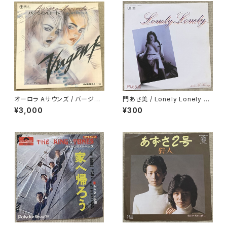
オーロラ Aサウンズ / バージン
門あさ美 / Lonely Lonely H
ロード
oney
¥3,000
¥300