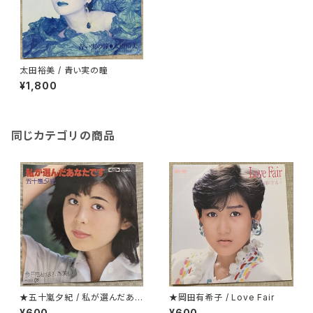
太田裕美 / 青い実の瞳
¥1,800
同じカテゴリの商品
★五十嵐夕紀 / 私が選んだあな
★岡田有希子 / Love Fair
たです
¥600
¥600