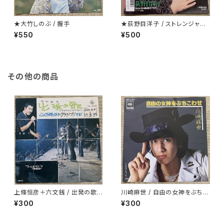
★大竹しのぶ / 握手
★荻野目洋子 / ストレンジャーt
onight
¥550
¥500
その他の商品
上條恒彦＋六文銭 / 出発の歌 -
川崎麻世 / 自由の女神をぶちこ
失なわれた時を求めて-
わせ
¥300
¥300