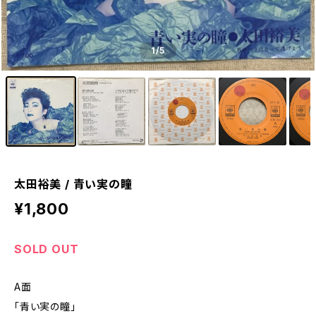
1
/5
太田裕美 / 青い実の瞳
¥1,800
SOLD OUT
A面
「青い実の瞳」