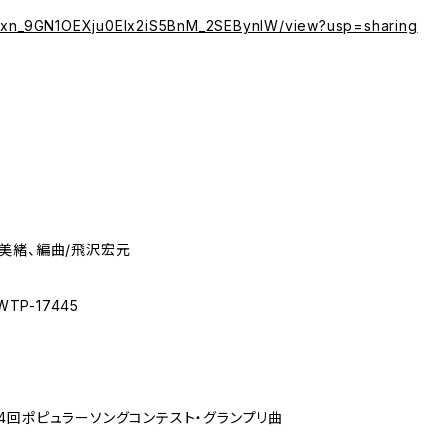
/d/1xn_9GN1OEXju0Elx2iS5BnM_2SEBynIW/view?usp=sharing
美緒、編曲/飛沢宏元
TP-17445
4回ポピュラーソングコンテスト・グランプリ曲