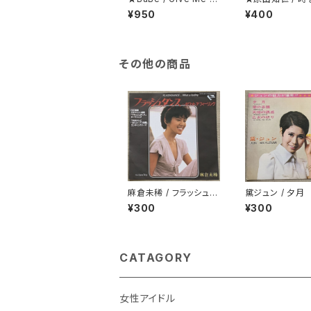
p
る少女 見開くと
¥950
¥400
ピンナップになっ
ジャケ
その他の商品
麻倉未稀 / フラッシュダ
黛ジュン / 夕月
ンス
¥300
¥300
CATAGORY
女性アイドル