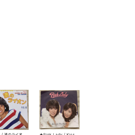
 / 渚のライオン
★Pink Lady / Kiss I