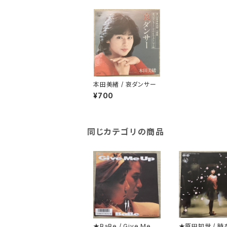
本田美緒 / 哀ダンサー
¥700
同じカテゴリの商品
★BaBe / Give Me U
★原田知世 / 時