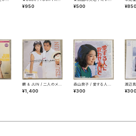
カラー・
w！
ょうぶ マイ・フレンド
ステッ
¥950
¥500
¥85
ている
鶴 & JUN / 二人のメラ
森山良子 / 愛する人に
渡辺真
メラ
歌わせないで
ば…た
¥1,400
¥300
¥30