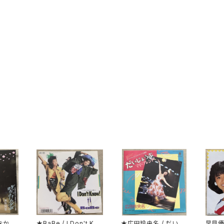
をかけ
★BaBe / I Don't Kno
★広田玲央名 / だいじ
早見優