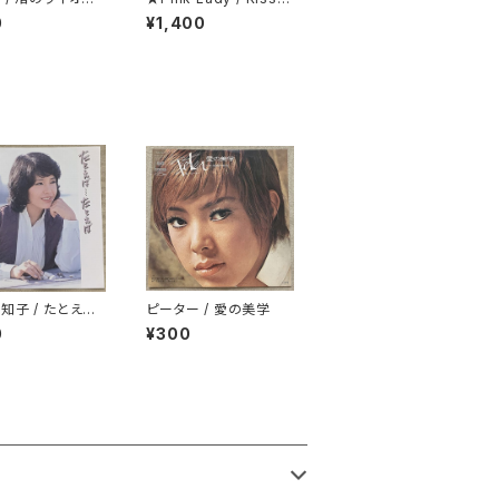
カー・シート付
n The Dark 折り返し
0
¥1,400
歌詞カード付
知子 / たとえ
ピーター / 愛の美学
とえば
0
¥300