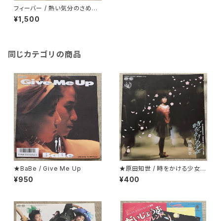
フィーバー / 熱い気分のさめな
いうちに
¥1,500
同じカテゴリの商品
★BaBe / Give Me Up
★原田知世 / 時をかける少女
見開くとカラー・ピンナップにな
¥950
¥400
っているジャケ