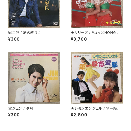
冠二郎 / 旅の終りに
★リリーズ / ちょっとHONG K
ONG TOWN
¥300
¥3,700
黛ジュン / 夕月
★レモンエンジェル / 第一級恋
愛罪
¥300
¥2,800