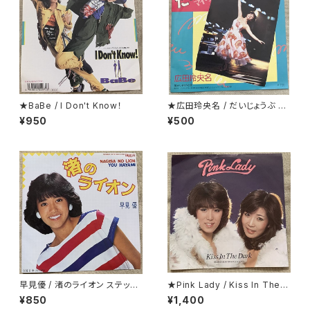
★BaBe / I Don't Know！
★広田玲央名 / だいじょうぶ マ
イ・フレンド
¥950
¥500
早見優 / 渚のライオン ステッカ
★Pink Lady / Kiss In The D
ー・シート付
ark 折り返し歌詞カード付
¥850
¥1,400