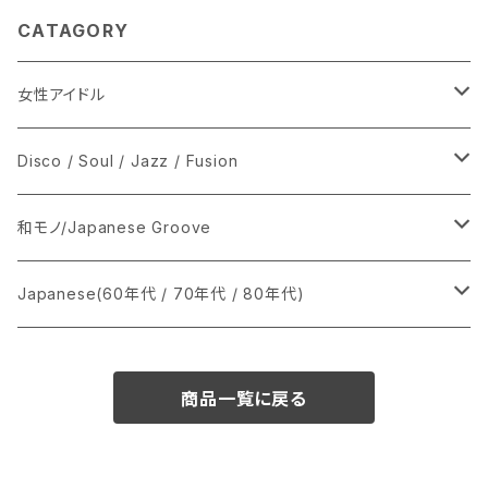
CATAGORY
女性アイドル
シングル盤
Disco / Soul / Jazz / Fusion
あ行
LP
シングル盤
和モノ/Japanese Groove
か行
A
CD
12インチ・シングル
シングル盤
Japanese(60年代 / 70年代 / 80年代)
さ行
B
8cmCDシングル
A
あ行
LP
LP
シングル盤
商品一覧に戻る
た行
C
B
か行
A
あ行
CD
な行
D
C
さ行
B
か行