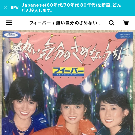
Japanese(60年代/70年代 80年代)を新設。どん
どん投入します。
フィーバー / 熱い気分のさめないうち
に | soul respect records