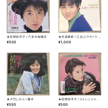
★荻野目洋子 / 六本木純情派
★井森美幸 / 乙女心ウラハラ プ
ロモ
¥500
¥1,000
★大竹しのぶ / 握手
★荻野目洋子 / ストレンジャーt
onight
¥550
¥500