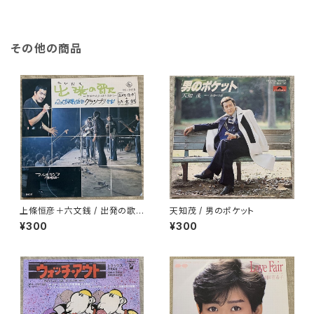
その他の商品
上條恒彦＋六文銭 / 出発の歌 -
天知茂 / 男のポケット
失なわれた時を求めて-
¥300
¥300