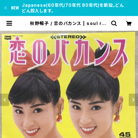
Japanese(60年代/70年代 80年代)を新設。どん
どん投入します。
秋野暢子 / 恋のバカンス | soul res
pect records