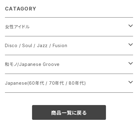
CATAGORY
女性アイドル
シングル盤
Disco / Soul / Jazz / Fusion
あ行
LP
シングル盤
和モノ/Japanese Groove
か行
A
CD
12インチ・シングル
シングル盤
Japanese(60年代 / 70年代 / 80年代)
さ行
B
8cmCDシングル
A
あ行
LP
LP
シングル盤
商品一覧に戻る
た行
C
B
か行
A
あ行
CD
な行
D
C
さ行
B
か行