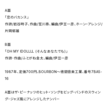
A面
「恋のバカンス」
作詩/岩谷時子、作曲/宮川泰、編曲/伊豆一彦、ホーン・アレンジ/
片岡郁雄
B面
「OH MY IDOLLLL (そんなあなたでも)」
作詩･作曲/ふとがね金太、編曲/伊豆一彦
1987年、定価700円、BOURBON～徳間音楽工業、番号7BA5-
16
A面はザ・ピーナッツのヒット・ソングをビッグ・バンドのスウィン
グ・ジャズ風にアレンジしたナンバー