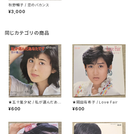
秋野暢子 / 恋のバカンス
¥3,000
同じカテゴリの商品
★五十嵐夕紀 / 私が選んだあな
★岡田有希子 / Love Fair
たです
¥600
¥600