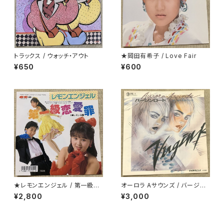
トラックス / ウォッチ・アウト
★岡田有希子 / Love Fair
¥650
¥600
★レモンエンジェル / 第一級恋
オーロラ Aサウンズ / バージン
愛罪
ロード
¥2,800
¥3,000