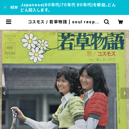
Japanese(60年代/70年代 80年代)を新設。どん
どん投入します。
コスモス / 若草物語 | soul respec
t records