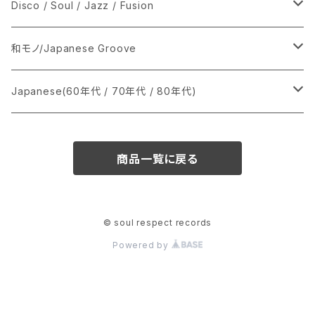
シングル盤
Disco / Soul / Jazz / Fusion
あ行
LP
シングル盤
和モノ/Japanese Groove
か行
A
CD
12インチ・シングル
シングル盤
Japanese(60年代 / 70年代 / 80年代)
さ行
B
8cmCDシングル
A
あ行
LP
LP
シングル盤
商品一覧に戻る
た行
C
B
か行
A
あ行
CD
な行
D
C
さ行
B
か行
A
© soul respect records
Powered by
は行
E
D
た行
C
さ行
B
ま行
F
E
な行
D
た行
C