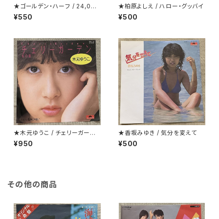
★ゴールデン・ハーフ / 24,000
★柏原よしえ / ハロー・グッバイ
回のキッス(24 Milabaci)
¥550
¥500
★木元ゆうこ / チェリーガーデ
★香坂みゆき / 気分を変えて
ン(桜の園)
¥950
¥500
その他の商品