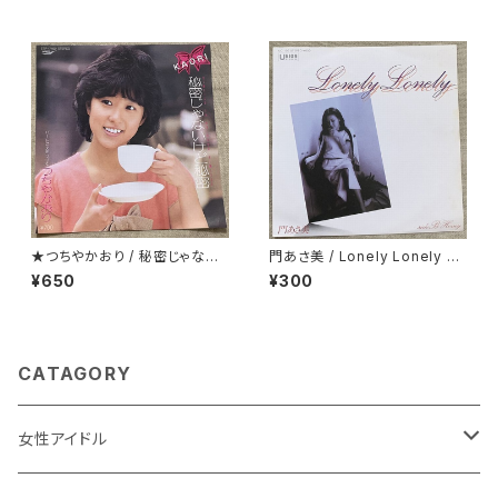
★つちやかおり / 秘密じゃない
門あさ美 / Lonely Lonely H
けど秘密
oney
¥650
¥300
CATAGORY
女性アイドル