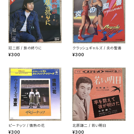
冠二郎 / 旅の終りに
クラッシュギャルズ / 炎の聖書
¥300
¥300
ピーナッツ / 情熱の花
北原謙二 / 若い明日
¥300
¥300