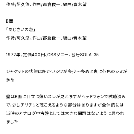
作詩/阿久悠、作曲/都倉俊一、編曲/青木望
B面
「あじさいの恋」
作詩/阿久悠、作曲/都倉俊一、編曲/青木望
1972年、定価400円、CBSソニー、番号SOLA-35
ジャケットの状態は細かいシワが多少～多めと裏に茶色のシミが
多め
盤はB面に目立つ薄いスレが見えますがヘッドフォンで試聴済み
で、少しチリチリと聴こえるような部分はありますが全体的には
当時のアナログ中古盤としては大きな問題はないように思われ
ました