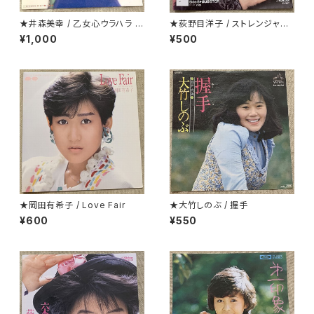
★井森美幸 / 乙女心ウラハラ プ
★荻野目洋子 / ストレンジャーt
ロモ
onight
¥1,000
¥500
★岡田有希子 / Love Fair
★大竹しのぶ / 握手
¥600
¥550