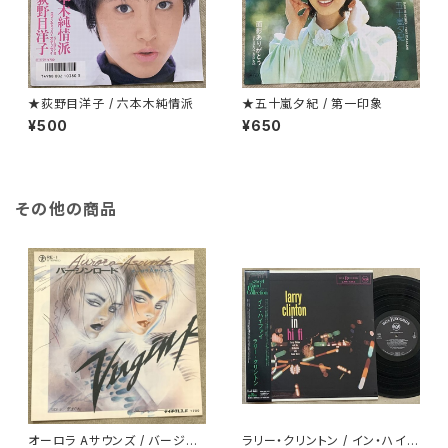
★荻野目洋子 / 六本木純情派
★五十嵐夕紀 / 第一印象
¥500
¥650
その他の商品
オーロラ Aサウンズ / バージン
ラリー・クリントン / イン・ハイフ