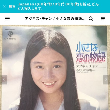
Japanese(60年代/70年代 80年代)を新設。どん
どん投入します。
アグネス・チャン / 小さな恋の物語 |
soul respect records