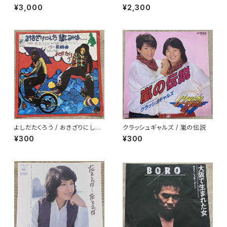
ロード
ァイ
¥3,000
¥2,300
よしだたくろう / おきざりにした
クラッシュギャルズ / 嵐の伝説
悲しみは
¥300
¥300