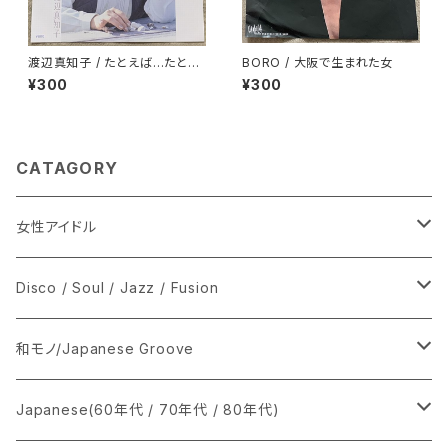
渡辺真知子 / たとえば…たとえ
BORO / 大阪で生まれた女
ば
¥300
¥300
CATAGORY
女性アイドル
シングル盤
Disco / Soul / Jazz / Fusion
あ行
LP
シングル盤
和モノ/Japanese Groove
か行
A
CD
12インチ・シングル
シングル盤
Japanese(60年代 / 70年代 / 80年代)