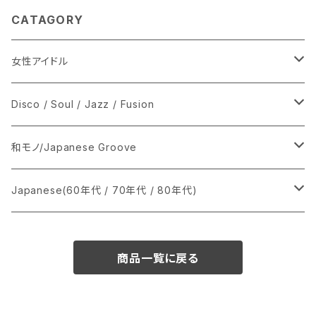
CATAGORY
女性アイドル
シングル盤
Disco / Soul / Jazz / Fusion
あ行
LP
シングル盤
和モノ/Japanese Groove
か行
A
CD
12インチ・シングル
シングル盤
Japanese(60年代 / 70年代 / 80年代)
さ行
B
8cmCDシングル
A
あ行
LP
LP
シングル盤
商品一覧に戻る
た行
C
B
か行
A
あ行
CD
な行
D
C
さ行
B
か行