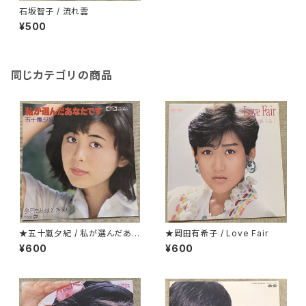
石坂智子 / 流れ雲
¥500
同じカテゴリの商品
★五十嵐夕紀 / 私が選んだあな
★岡田有希子 / Love Fair
たです
¥600
¥600