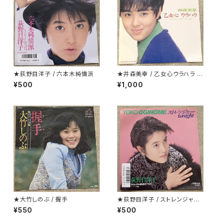
★荻野目洋子 / 六本木純情派
★井森美幸 / 乙女心ウラハラ プ
ロモ
¥500
¥1,000
★大竹しのぶ / 握手
★荻野目洋子 / ストレンジャーt
onight
¥550
¥500