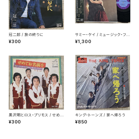
冠二郎 / 旅の終りに
サミー・ケイ / ミュージック・フォ
ー・ダンシング
¥300
¥1,300
黒沢明とロス・プリモス / せめて
キング・トーンズ / 家へ帰ろう
お名前を
¥300
¥850