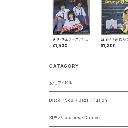
★ザ・チェリーズ / ? Qu
西玲子 / 雨あが
estion
守さま プロモ
¥1,500
¥1,300
CATAGORY
女性アイドル
シングル盤
Disco / Soul / Jazz / Fusion
あ行
LP
シングル盤
和モノ/Japanese Groove