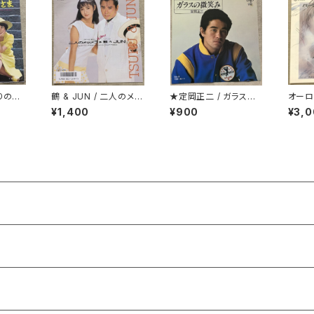
りの鎮
鶴 & JUN / 二人のメラ
★定岡正二 / ガラスの
オーロ
メラ
微笑み
ージン
¥1,400
¥900
¥3,