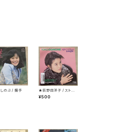
しのぶ / 握手
★荻野目洋子 / ストレ
ンジャーtonight
0
¥500