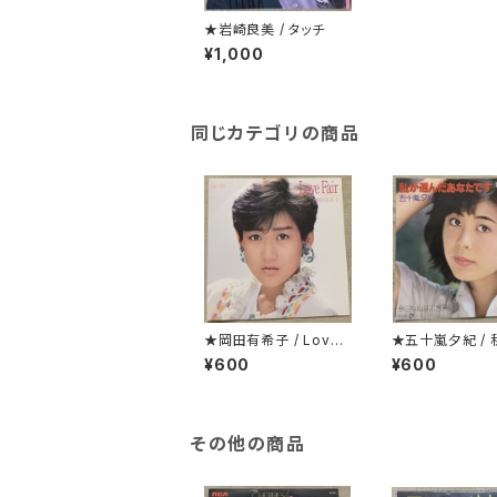
★岩崎良美 / タッチ
¥1,000
同じカテゴリの商品
★岡田有希子 / Love
★五十嵐夕紀 /
Fair
んだあなたです
¥600
¥600
その他の商品