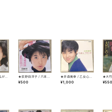
 私が選
★荻野目洋子 / 六本木
★井森美幸 / 乙女心ウ
★大竹
純情派
ラハラ プロモ
¥500
¥1,000
¥55