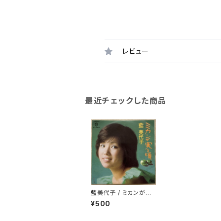
レビュー
最近チェックした商品
藍美代子 / ミカンが実
る頃
¥500