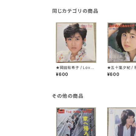
同じカテゴリの商品
★岡田有希子 / Love
★五十嵐夕紀 /
Fair
んだあなたです
¥600
¥600
その他の商品