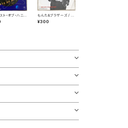
スト・オブ・ハニー
もんた&ブラザーズ / デ
魔のディスコ・ダン
ザイアー
0
¥300