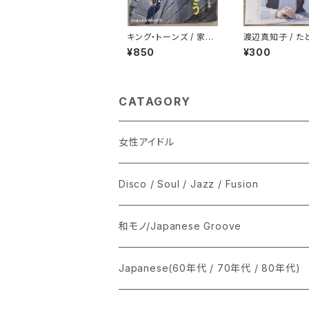
キング・トーンズ / 家へ
渡辺真知子 / た
帰ろう
ば…たとえば
¥850
¥300
CATAGORY
女性アイドル
シングル盤
Disco / Soul / Jazz / Fusion
あ行
LP
シングル盤
和モノ/Japanese Groove
か行
A
CD
12インチ・シングル
シングル盤
Japanese(60年代 / 70年代 / 80年代)
さ行
B
8cmCDシングル
A
あ行