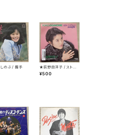
しのぶ / 握手
★荻野目洋子 / ストレ
ンジャーtonight
0
¥500