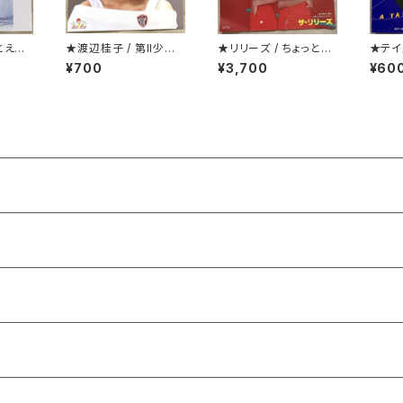
とえ
★渡辺桂子 / 第II少女
★リリーズ / ちょっとH
★テイ
期
ONG KONG TOWN
/ 悪
¥700
¥3,700
¥60
ス