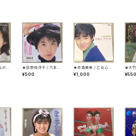
 私が選
★荻野目洋子 / 六本木
★井森美幸 / 乙女心ウ
★大竹
純情派
ラハラ プロモ
¥500
¥1,000
¥55