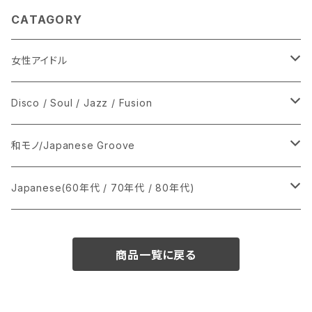
CATAGORY
女性アイドル
シングル盤
Disco / Soul / Jazz / Fusion
あ行
LP
シングル盤
和モノ/Japanese Groove
か行
A
CD
12インチ・シングル
シングル盤
Japanese(60年代 / 70年代 / 80年代)
さ行
B
8cmCDシングル
A
あ行
LP
LP
シングル盤
商品一覧に戻る
た行
C
B
か行
A
あ行
CD
な行
D
C
さ行
B
か行