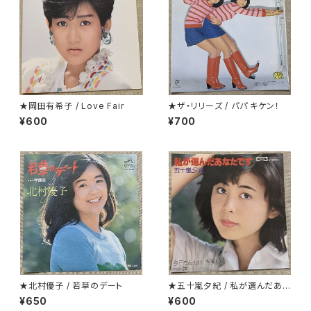
★岡田有希子 / Love Fair
★ザ・リリーズ / パパ キケン！
¥600
¥700
★北村優子 / 若草のデート
★五十嵐夕紀 / 私が選んだあな
たです
¥650
¥600