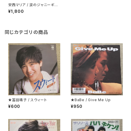
安西マリア / 涙のジャニーギタ
ー
¥1,800
同じカテゴリの商品
★冨田靖子 / スウィート
★BaBe / Give Me Up
¥600
¥950