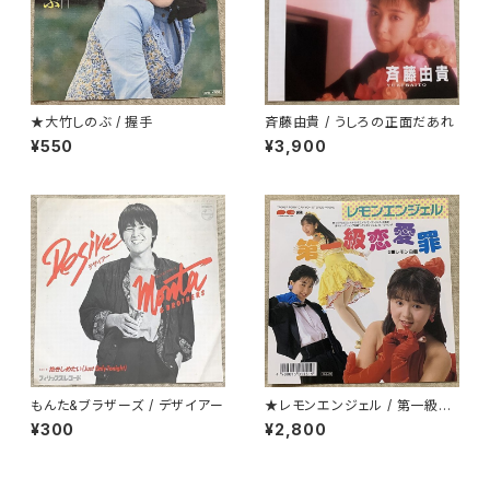
★大竹しのぶ / 握手
斉藤由貴 / うしろの正面だあれ
¥550
¥3,900
もんた&ブラザーズ / デザイアー
★レモンエンジェル / 第一級恋
愛罪
¥300
¥2,800