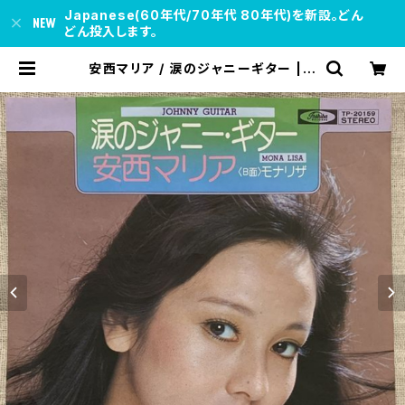
Japanese(60年代/70年代 80年代)を新設。どん
どん投入します。
安西マリア / 涙のジャニーギター | s
oul respect records