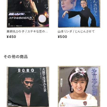
薬師丸ひろ子 / ステキな恋の忘
山本リンダ / じんじんさせて
れ方
¥450
¥500
その他の商品