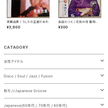
斉藤由貴 / うしろの正面だあれ
金田たつえ / 花街の母 着物ジャ
ケ
¥3,900
¥300
CATAGORY
女性アイドル
シングル盤
Disco / Soul / Jazz / Fusion
あ行
LP
シングル盤
和モノ/Japanese Groove
か行
A
CD
12インチ・シングル
シングル盤
Japanese(60年代 / 70年代 / 80年代)