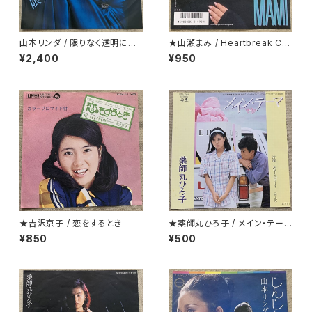
山本リンダ / 限りなく透明に近
★山瀬まみ / Heartbreak Caf
いダンス
e
¥2,400
¥950
★吉沢京子 / 恋をするとき
★薬師丸ひろ子 / メイン・テーマ
クリアー盤
¥850
¥500