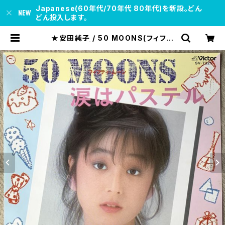
Japanese(60年代/70年代 80年代)を新設。どん
どん投入します。
★安田純子 / 50 MOONS(フィフテ
ィ・ムーン) | soul respect recor
ds