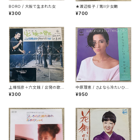
BORO / 大阪で生まれた女
★渡辺桂子 / 第II少女期
¥300
¥700
上條恒彦＋六文銭 / 出発の歌 -
中原理恵 / さよなら冷たいひと
失なわれた時を求めて-
プロモ
¥300
¥950