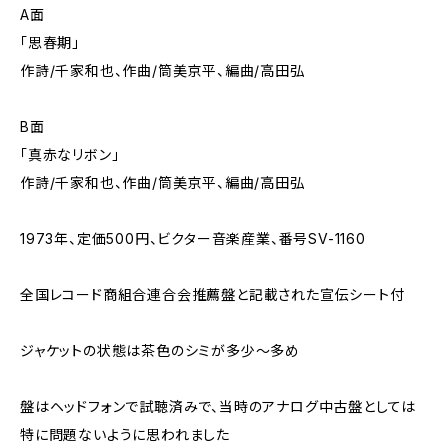
A面
「思春期」
作詩/千家和也、作曲/筒美京平、編曲/高田弘
B面
「真赤なリボン」
作詩/千家和也、作曲/筒美京平、編曲/高田弘
1973年、定価500円、ビクター音楽産業、番号SV-1160
全国レコード商組合連合会推薦盤と記載された宣伝シート付
ジャケットの状態は茶色のシミが多少～多め
盤はヘッドフォンで試聴済みで、当時のアナログ中古盤としては
特に問題ないように思われました