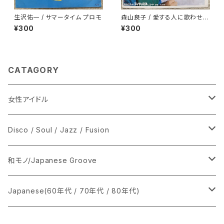
生沢佑一 / サマータイム プロモ
森山良子 / 愛する人に歌わせな
いで
¥300
¥300
CATAGORY
女性アイドル
シングル盤
Disco / Soul / Jazz / Fusion
あ行
LP
シングル盤
和モノ/Japanese Groove
か行
A
CD
12インチ・シングル
シングル盤
Japanese(60年代 / 70年代 / 80年代)
さ行
B
8cmCDシングル
A
あ行
LP
LP
シングル盤