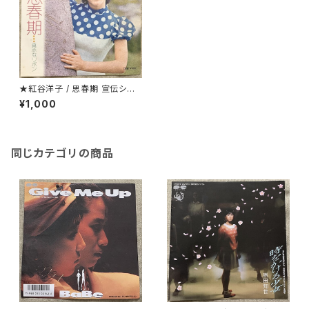
★紅谷洋子 / 思春期 宣伝シー
ト付
¥1,000
同じカテゴリの商品