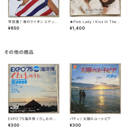
早見優 / 渚のライオン ステッカ
★Pink Lady / Kiss In The D
ー・シート付
ark 折り返し歌詞カード付
¥850
¥1,400
その他の商品
EXPO'75海洋博 くろしおのう
パティ / 太陽のユートピア
た 琉球民謡集
¥300
¥300