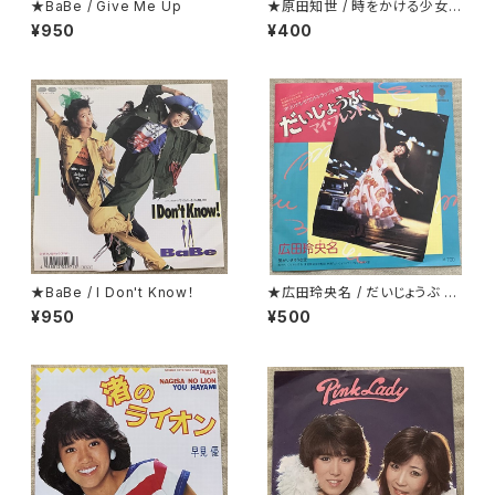
★BaBe / Give Me Up
★原田知世 / 時をかける少女
見開くとカラー・ピンナップにな
¥950
¥400
っているジャケ
★BaBe / I Don't Know！
★広田玲央名 / だいじょうぶ マ
イ・フレンド
¥950
¥500