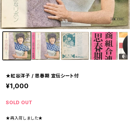
1
/5
★紅谷洋子 / 思春期 宣伝シート付
¥1,000
SOLD OUT
★再入荷しました★