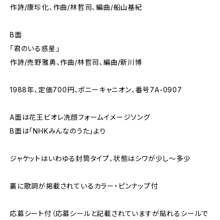
作詩/康珍化、作曲/林哲司、編曲/船山基紀
B面
「君のいる惑星」
作詩/売野雅勇、作曲/林哲司、編曲/新川博
1988年、定価700円、ポニーキャニオン、番号7A-0907
A面は花王ビオレ洗顔フォームイメージソング
B面は｢NHKみんなのうた｣より
ジャケットはいわゆる封筒タイプ､状態はシワが少し～多少
裏に歌詞が掲載されているカラー・ピンナップ付
応募シート付（応募シールと記載されていますが貼れるシールで