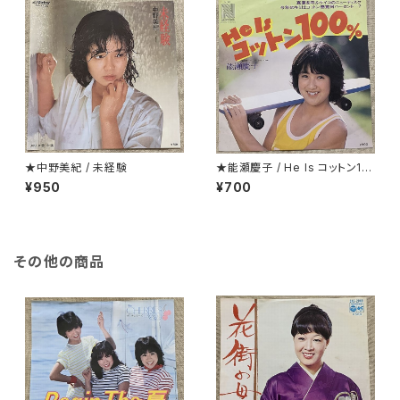
★中野美紀 / 未経験
★能瀬慶子 / He Is コットン10
0％
¥950
¥700
その他の商品