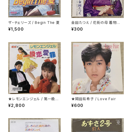
ザ・チェリーズ / Begin The 夏
金田たつえ / 花街の母 着物ジャ
ケ
¥1,500
¥300
★レモンエンジェル / 第一級恋
★岡田有希子 / Love Fair
愛罪
¥2,800
¥600