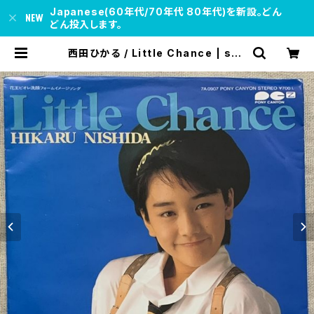
Japanese(60年代/70年代 80年代)を新設。どん
どん投入します。
西田ひかる / Little Chance | sou
l respect records