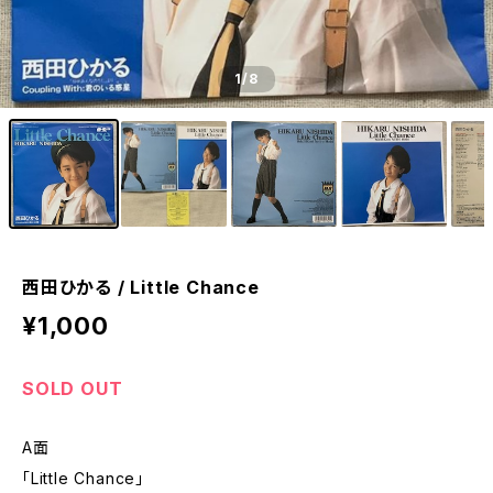
1
/8
西田ひかる / Little Chance
¥1,000
SOLD OUT
A面
「Little Chance」