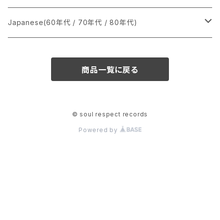
か行
A
CD
12インチ・シングル
シングル盤
Japanese(60年代 / 70年代 / 80年代)
さ行
B
8cmCDシングル
A
あ行
LP
LP
シングル盤
商品一覧に戻る
た行
C
B
か行
A
あ行
CD
な行
D
C
さ行
B
か行
A
© soul respect records
Powered by
は行
E
D
た行
C
さ行
B
ま行
F
E
な行
D
た行
C
や行
G
F
は行
E
な行
D
ら行
H
G
ま行