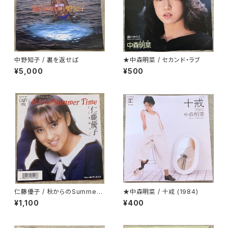
中野知子 / 裏を返せば
★中森明菜 / セカンド・ラブ
¥5,000
¥500
仁藤優子 / 秋からのSummer
★中森明菜 / 十戒 (1984)
Time
¥1,100
¥400