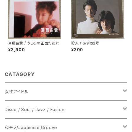
斉藤由貴 / うしろの正面だあれ
狩人 / あずさ2号
¥3,900
¥300
CATAGORY
女性アイドル
シングル盤
Disco / Soul / Jazz / Fusion
あ行
LP
シングル盤
和モノ/Japanese Groove