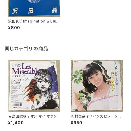
沢田純 / Imagination & Blue
プロモ用
¥800
同じカテゴリの商品
★島田歌穂 / オン マイ オウン
沢村美奈子 / インスピレーショ
ン
¥1,400
¥950