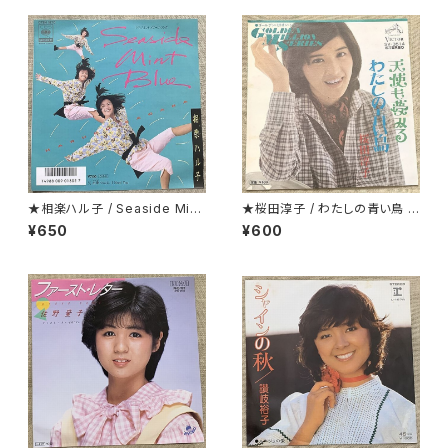
★相楽ハル子 / Seaside Mint
★桜田淳子 / わたしの青い鳥 カ
Blue
ップリング盤
¥650
¥600