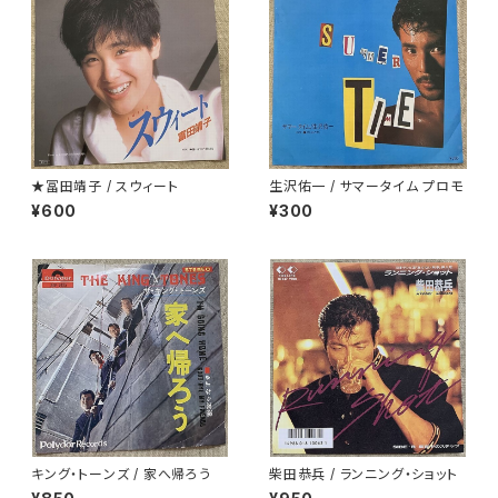
★冨田靖子 / スウィート
生沢佑一 / サマータイム プロモ
¥600
¥300
キング・トーンズ / 家へ帰ろう
柴田恭兵 / ランニング・ショット