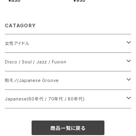
¥850
¥950
CATAGORY
女性アイドル
シングル盤
Disco / Soul / Jazz / Fusion
あ行
LP
シングル盤
和モノ/Japanese Groove
か行
A
CD
12インチ・シングル
シングル盤
Japanese(60年代 / 70年代 / 80年代)
さ行
B
8cmCDシングル
A
あ行
LP
LP
シングル盤
商品一覧に戻る
た行
C
B
か行
A
あ行
CD