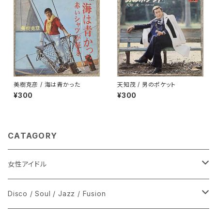
美樹克彦 / 海は青かった
天知茂 / 男のポケット
¥300
¥300
CATAGORY
女性アイドル
シングル盤
Disco / Soul / Jazz / Fusion