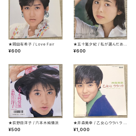
★岡田有希子 / Love Fair
★五十嵐夕紀 / 私が選んだあな
たです
¥600
¥600
★荻野目洋子 / 六本木純情派
★井森美幸 / 乙女心ウラハラ プ
ロモ
¥500
¥1,000