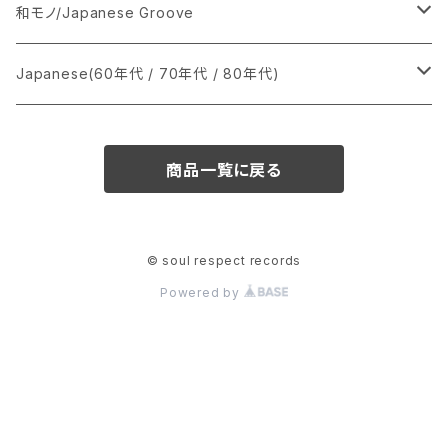
あ行
LP
シングル盤
和モノ/Japanese Groove
か行
A
CD
12インチ・シングル
シングル盤
Japanese(60年代 / 70年代 / 80年代)
さ行
B
8cmCDシングル
A
あ行
LP
LP
シングル盤
商品一覧に戻る
た行
C
B
か行
A
あ行
CD
な行
D
C
さ行
B
か行
A
© soul respect records
Powered by
は行
E
D
た行
C
さ行
B
ま行
F
E
な行
D
た行
C
や行
G
F
は行
E
な行
D