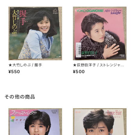
★大竹しのぶ / 握手
★荻野目洋子 / ストレンジャーt
onight
¥550
¥500
その他の商品