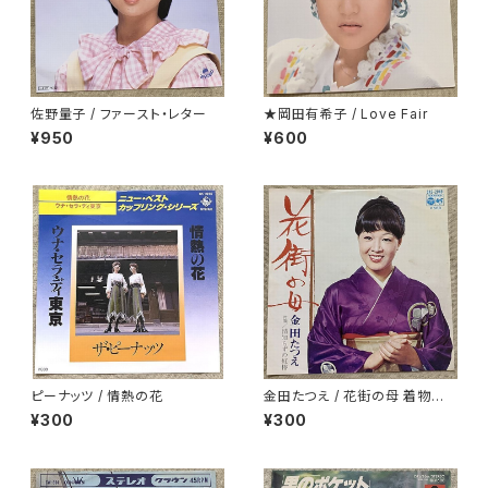
佐野量子 / ファースト・レター
★岡田有希子 / Love Fair
¥950
¥600
ピーナッツ / 情熱の花
金田たつえ / 花街の母 着物ジャ
ケ
¥300
¥300