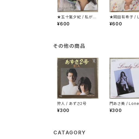
★五十嵐夕紀 / 私が選
★岡田有希子 / L
んだあなたです
Fair
¥600
¥600
その他の商品
狩人 / あずさ2号
門あさ美 / Lone
nely Honey
¥300
¥300
CATAGORY