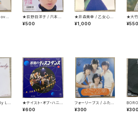
ove
★荻野目洋子 / 六本木
★井森美幸 / 乙女心ウ
★大竹
純情派
ラハラ プロモ
¥500
¥1,000
¥55
ly Lo
★テイスト・オブ・ハニー
フォーリーブス / ふたり
BOR
/ 悪魔のディスコ・ダン
の朝
た女
¥600
¥300
¥30
ス