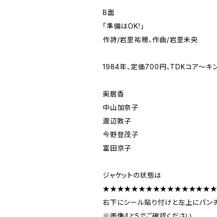
B面
「準備はOK!」
作詩/岩里祐穂、作曲/岩里未央
1984年、定価700円、TDKコア～キン
奥居香
中山加奈子
渡辺敦子
今野登茂子
富田京子
ジャケットの状態は
★★★★★★★★★★★★★★★
右下にシール貼り付けと左上にパン
※画像4と5でご確認ください