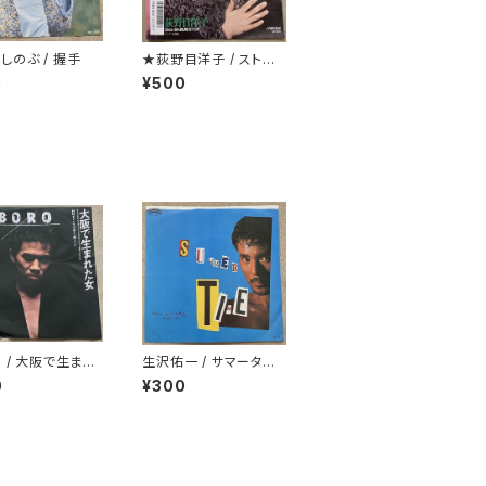
しのぶ / 握手
★荻野目洋子 / ストレ
ンジャーtonight
0
¥500
O / 大阪で生まれ
生沢佑一 / サマータイ
ム プロモ
0
¥300