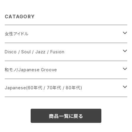
CATAGORY
女性アイドル
シングル盤
Disco / Soul / Jazz / Fusion
あ行
LP
シングル盤
和モノ/Japanese Groove
か行
A
CD
12インチ・シングル
シングル盤
Japanese(60年代 / 70年代 / 80年代)
さ行
B
8cmCDシングル
A
あ行
LP
LP
シングル盤
商品一覧に戻る
た行
C
B
か行
A
あ行
CD