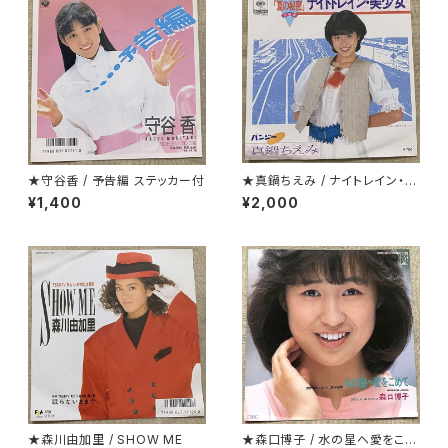
★守谷香 / 予告編 ステッカー付
★真鍋ちえみ / ナイトレイン・美
少女 プロモ
¥1,400
¥2,000
★森川由加里 / SHOW ME
★森口博子 / 水の星へ愛をこめ