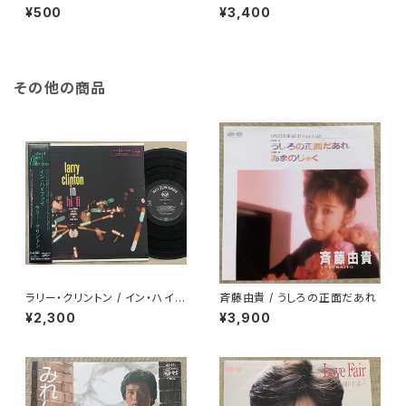
て
¥500
¥3,400
その他の商品
ラリー・クリントン / イン・ハイフ
斉藤由貴 / うしろの正面だあれ
ァイ
¥2,300
¥3,900