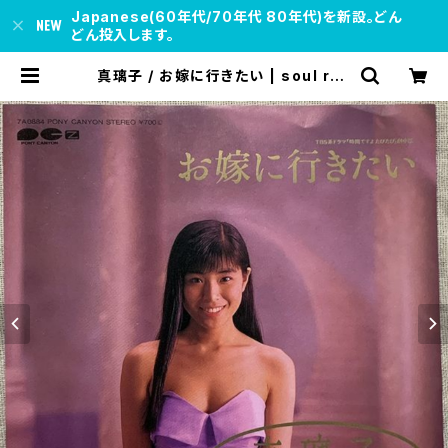
Japanese(60年代/70年代 80年代)を新設。どん
どん投入します。
真璃子 / お嫁に行きたい | soul res
pect records