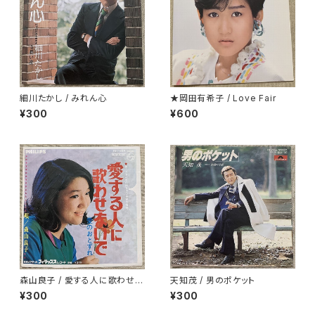
細川たかし / みれん心
★岡田有希子 / Love Fair
¥300
¥600
森山良子 / 愛する人に歌わせな
天知茂 / 男のポケット
いで
¥300
¥300