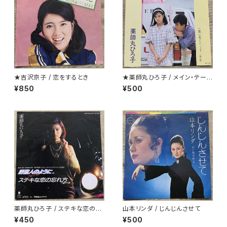
★吉沢京子 / 恋をするとき
★薬師丸ひろ子 / メイン・テーマ
クリアー盤
¥850
¥500
薬師丸ひろ子 / ステキな恋の忘
山本リンダ / じんじんさせて
れ方
¥450
¥500