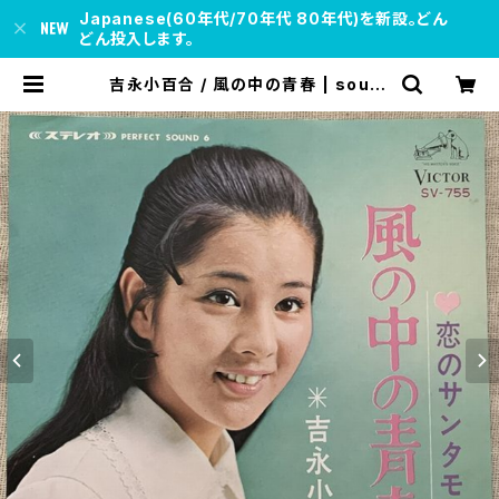
Japanese(60年代/70年代 80年代)を新設。どん
どん投入します。
吉永小百合 / 風の中の青春 | soul r
espect records