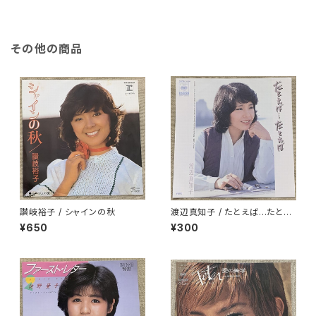
その他の商品
讃岐裕子 / シャインの秋
渡辺真知子 / たとえば…たとえ
ば
¥650
¥300