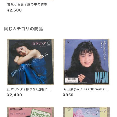
吉永小百合 / 風の中の青春
¥2,500
同じカテゴリの商品
山本リンダ / 限りなく透明に近
★山瀬まみ / Heartbreak Caf
いダンス
e
¥2,400
¥950