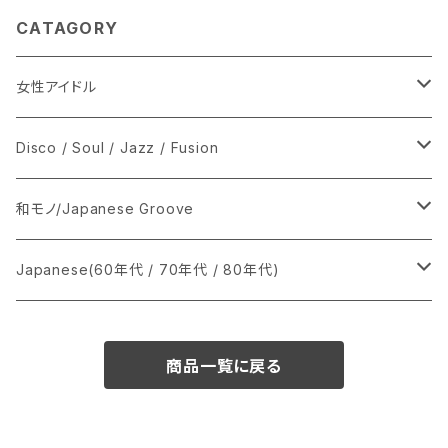
CATAGORY
女性アイドル
シングル盤
Disco / Soul / Jazz / Fusion
あ行
LP
シングル盤
和モノ/Japanese Groove
か行
A
CD
12インチ・シングル
シングル盤
Japanese(60年代 / 70年代 / 80年代)
さ行
B
8cmCDシングル
A
あ行
LP
LP
シングル盤
商品一覧に戻る
た行
C
B
か行
A
あ行
CD
な行
D
C
さ行
B
か行