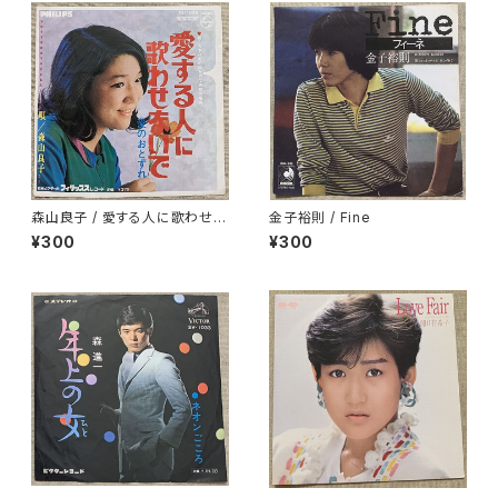
森山良子 / 愛する人に歌わせな
金子裕則 / Fine
いで
¥300
¥300