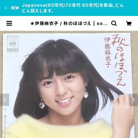
Japanese(60年代/70年代 80年代)を新設。どん
どん投入します。
★伊藤麻衣子 / 秋のほほづえ | soul
respect records