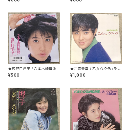
★荻野目洋子 / 六本木純情派
★井森美幸 / 乙女心ウラハラ プ
ロモ
¥500
¥1,000