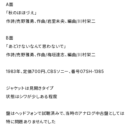
A面
「秋のほほづえ」
作詩/売野雅勇、作曲/岩里未央、編曲/川村栄二
B面
「あどけないなんて思わないで」
作詩/売野雅勇、作曲/梅垣達志、編曲/川村栄二
1983年、定価700円、CBSソニー、番号07SH-1385
ジャケットは見開きタイプ
状態はシワが少しある程度
盤はヘッドフォンで試聴済みで、当時のアナログ中古盤としては
特に問題ありませんでした