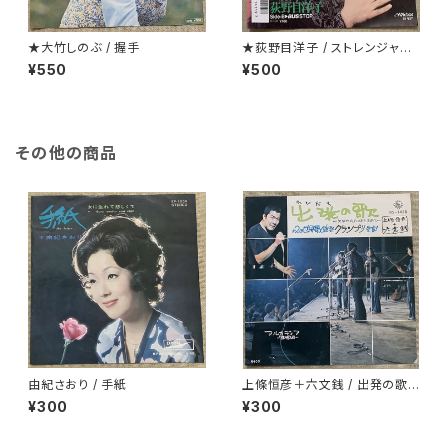
★大竹しのぶ / 握手
★荻野目洋子 / ストレンジャーt
onight
¥550
¥500
その他の商品
由紀さおり / 手紙
上條恒彦＋六文銭 / 出発の歌 -
失なわれた時を求めて-
¥300
¥300