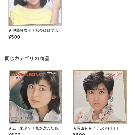
★伊藤麻衣子 / 秋のほほづえ
¥500
同じカテゴリの商品
★五十嵐夕紀 / 私が選んだあな
★岡田有希子 / Love Fair
たです
¥600
¥600