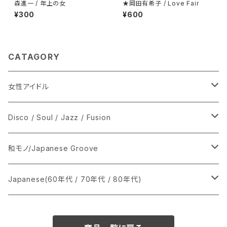
森進一 / 年上の女
★岡田有希子 / Love Fair
¥300
¥600
CATAGORY
女性アイドル
シングル盤
Disco / Soul / Jazz / Fusion
あ行
LP
シングル盤
和モノ/Japanese Groove
か行
A
CD
12インチ・シングル
シングル盤
Japanese(60年代 / 70年代 / 80年代)
さ行
B
8cmCDシングル
A
あ行
LP
LP
シングル盤