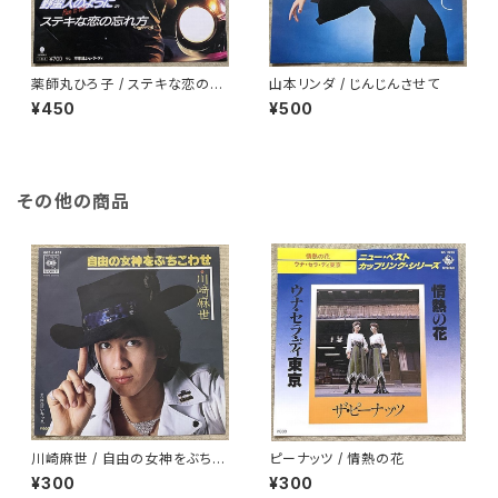
薬師丸ひろ子 / ステキな恋の忘
山本リンダ / じんじんさせて
れ方
¥450
¥500
その他の商品
川崎麻世 / 自由の女神をぶちこ
ピーナッツ / 情熱の花
わせ
¥300
¥300