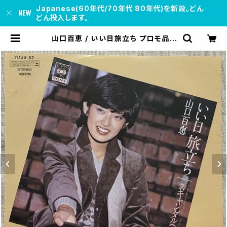
Japanese(60年代/70年代 80年代)を新設。どん
どん投入します。
山口百恵 / いい日旅立ち プロモ品 |
soul respect records