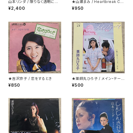
山本リンダ / 限りなく透明に近
★山瀬まみ / Heartbreak Caf
いダンス
e
¥2,400
¥950
★吉沢京子 / 恋をするとき
★薬師丸ひろ子 / メイン・テーマ
クリアー盤
¥850
¥500