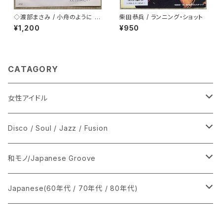
◇渡部まさみ / 小舟のように L
柴田恭兵 / ランニング・ショット
oving You
¥1,200
¥950
CATAGORY
女性アイドル
シングル盤
Disco / Soul / Jazz / Fusion
あ行
LP
シングル盤
和モノ/Japanese Groove
か行
A
CD
12インチ・シングル
シングル盤
Japanese(60年代 / 70年代 / 80年代)
さ行
B
8cmCDシングル
A
あ行
LP
LP
シングル盤