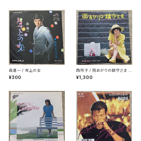
森進一 / 年上の女
西玲子 / 雨あがりの鎮守さま プ
ロモ
¥300
¥1,300