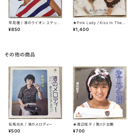
早見優 / 渚のライオン ステッカ
★Pink Lady / Kiss In The D
ー・シート付
ark 折り返し歌詞カード付
¥850
¥1,400
その他の商品
有馬光夫 / 渚のメロディー
★渡辺桂子 / 第II少女期
¥500
¥700