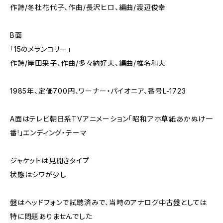
作詩/冬杜花代子、作曲/長沢ヒロ、編曲/渡辺俊幸
B面
「15のメランコリー」
作詩/岸田采子、作曲/多々納好夫、編曲/椎名和夫
1985年、定価700円、ワーナー・パイオニア、番号L-1723
A面はテレビ朝日系TVアニメーション「昭和アホ草紙あかぬけ一
番!」エンディング・テーマ
ジャケットは見開きタイプ
状態はシワが少し
盤はヘッドフォンで試聴済みで、当時のアナログ中古盤としては
特に問題ありませんでした