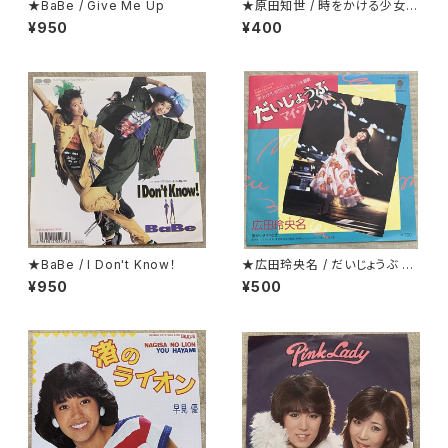
★BaBe / Give Me Up
★原田知世 / 時をかける少女
見開くとカラー・ピンナップにな
¥950
¥400
っているジャケ
★BaBe / I Don't Know！
★広田玲央名 / だいじょうぶ マ
イ・フレンド
¥950
¥500