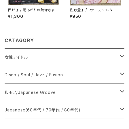
西玲子 / 雨あがりの鎮守さま プ
佐野量子 / ファースト・レター
ロモ
¥1,300
¥950
CATAGORY
女性アイドル
シングル盤
Disco / Soul / Jazz / Fusion
あ行
LP
シングル盤
和モノ/Japanese Groove
か行
A
CD
12インチ・シングル
シングル盤
Japanese(60年代 / 70年代 / 80年代)
さ行
B
8cmCDシングル
A
あ行
LP
LP
シングル盤