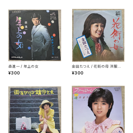
森進一 / 年上の女
金田たつえ / 花街の母 洋服ジャ
ケ
¥300
¥300