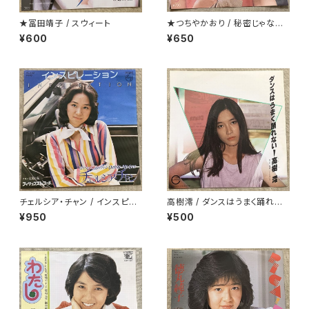
★冨田靖子 / スウィート
★つちやかおり / 秘密じゃない
けど秘密
¥600
¥650
チェルシア・チャン / インスピレ
高樹澪 / ダンスはうまく踊れな
ーション
い
¥950
¥500