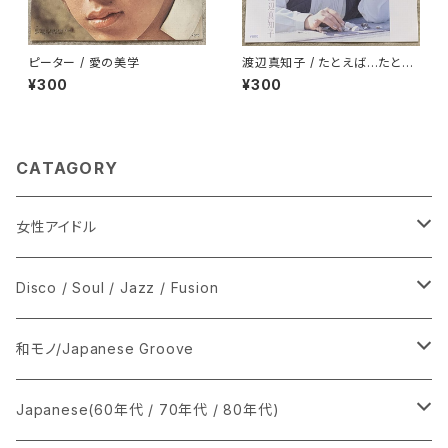
ピーター / 愛の美学
渡辺真知子 / たとえば…たとえ
ば
¥300
¥300
CATAGORY
女性アイドル
シングル盤
Disco / Soul / Jazz / Fusion
あ行
LP
シングル盤
和モノ/Japanese Groove
か行
A
CD
12インチ・シングル
シングル盤
Japanese(60年代 / 70年代 / 80年代)