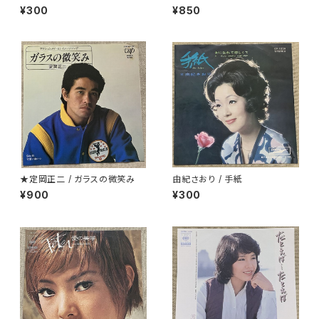
oney
¥300
¥850
★定岡正二 / ガラスの微笑み
由紀さおり / 手紙
¥900
¥300