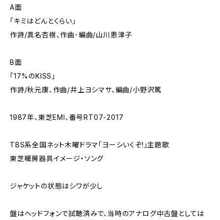
A面
「キミはどんとくらい」
作詩/真名杏樹、作曲･編曲/山川恵津子
B面
「17%のKISS」
作詩/秋元康、作曲/井上ヨシマサ、編曲/小野沢篤
1987年、東芝EMI、番号RT07-2017
TBS系全国ネット木曜ドラマ｢ヨーシいくぞ!｣主題歌
東芝暖房器具イメージ・ソング
ジャケットの状態はシワが少し
盤はヘッドフォンで試聴済みで、当時のアナログ中古盤としては