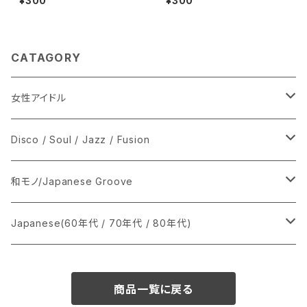
¥300
¥300
CATAGORY
女性アイドル
シングル盤
Disco / Soul / Jazz / Fusion
あ行
LP
シングル盤
和モノ/Japanese Groove
か行
A
CD
12インチ・シングル
シングル盤
Japanese(60年代 / 70年代 / 80年代)
さ行
B
8cmCDシングル
A
あ行
LP
LP
シングル盤
商品一覧に戻る
た行
C
B
か行
A
あ行
CD