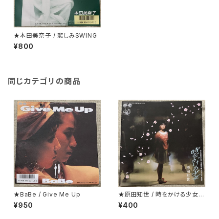
★本田美奈子 / 悲しみSWING
¥800
同じカテゴリの商品
★BaBe / Give Me Up
★原田知世 / 時をかける少女
見開くとカラー・ピンナップにな
¥950
¥400
っているジャケ