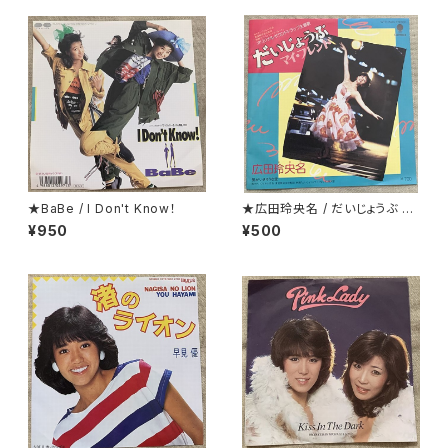
★BaBe / I Don't Know！
★広田玲央名 / だいじょうぶ マ
イ・フレンド
¥950
¥500