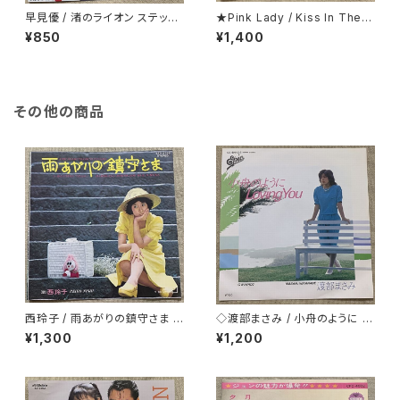
早見優 / 渚のライオン ステッカ
★Pink Lady / Kiss In The D
ー・シート付
ark 折り返し歌詞カード付
¥850
¥1,400
その他の商品
西玲子 / 雨あがりの鎮守さま プ
◇渡部まさみ / 小舟のように L
ロモ
oving You
¥1,300
¥1,200