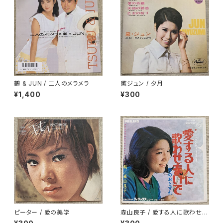
鶴 & JUN / 二人のメラメラ
黛ジュン / 夕月
¥1,400
¥300
ピーター / 愛の美学
森山良子 / 愛する人に歌わせな
いで