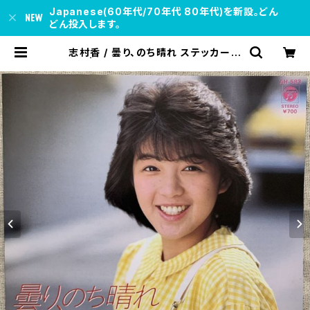
Japanese(60年代/70年代 80年代)を新設。どん
どん投入します。
志村香 / 曇り、のち晴れ ステッカー付
| soul respect records