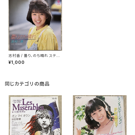
志村香 / 曇り、のち晴れ ステッ
カー付
¥1,000
同じカテゴリの商品