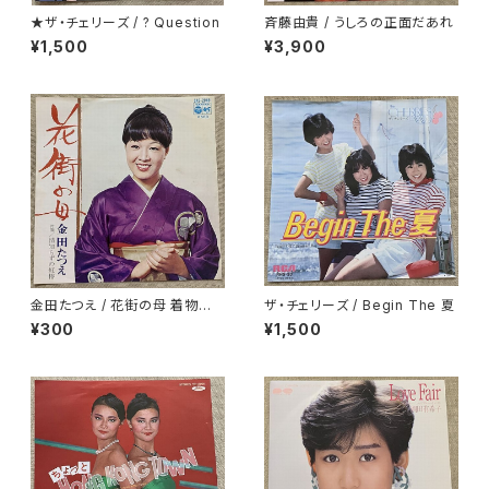
★ザ・チェリーズ / ? Question
斉藤由貴 / うしろの正面だあれ
¥1,500
¥3,900
金田たつえ / 花街の母 着物ジャ
ザ・チェリーズ / Begin The 夏
ケ
¥300
¥1,500