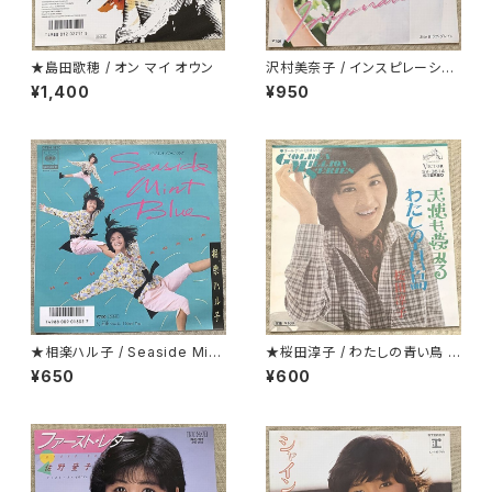
★島田歌穂 / オン マイ オウン
沢村美奈子 / インスピレーショ
ン
¥1,400
¥950
★相楽ハル子 / Seaside Mint
★桜田淳子 / わたしの青い鳥 カ
Blue
ップリング盤
¥650
¥600