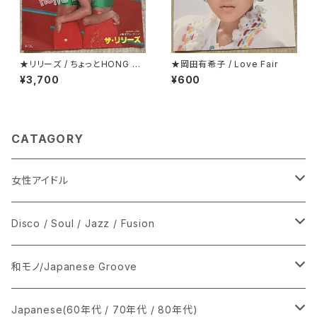
★リリーズ / ちょっとHONG K
★岡田有希子 / Love Fair
ONG TOWN
¥3,700
¥600
CATAGORY
女性アイドル
シングル盤
Disco / Soul / Jazz / Fusion
あ行
LP
シングル盤
和モノ/Japanese Groove
か行
A
CD
12インチ・シングル
シングル盤
Japanese(60年代 / 70年代 / 80年代)