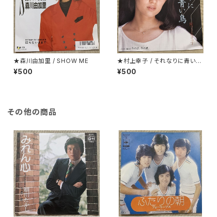
★森川由加里 / SHOW ME
★村上幸子 / それなりに青い鳥
演歌・歌謡系
¥500
¥500
その他の商品