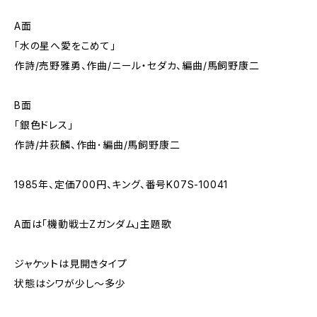
A面
「水の星へ愛をこめて」
作詩/売野雅勇、作曲/ニール・セダカ、編曲/馬飼野康二
B面
「銀色ドレス」
作詩/井荻麟、作曲･編曲/馬飼野康二
1985年、定価700円、キング、番号K07S-10041
A面は「機動戦士Ζガンダム」主題歌
ジャケットは見開きタイプ
状態はシワが少し～多少