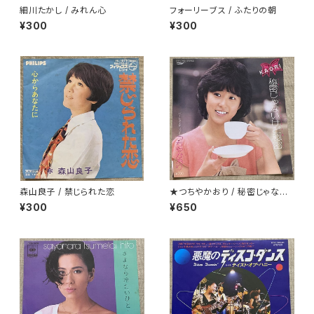
細川たかし / みれん心
フォーリーブス / ふたりの朝
¥300
¥300
森山良子 / 禁じられた恋
★つちやかおり / 秘密じゃない
けど秘密
¥300
¥650