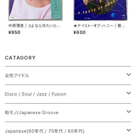
中原理恵 / さよなら冷たいひと
★テイスト・オブ・ハニー / 悪魔
プロモ
のディスコ・ダンス
¥950
¥600
CATAGORY
女性アイドル
シングル盤
Disco / Soul / Jazz / Fusion
あ行
LP
シングル盤
和モノ/Japanese Groove
か行
A
CD
12インチ・シングル
シングル盤
Japanese(60年代 / 70年代 / 80年代)