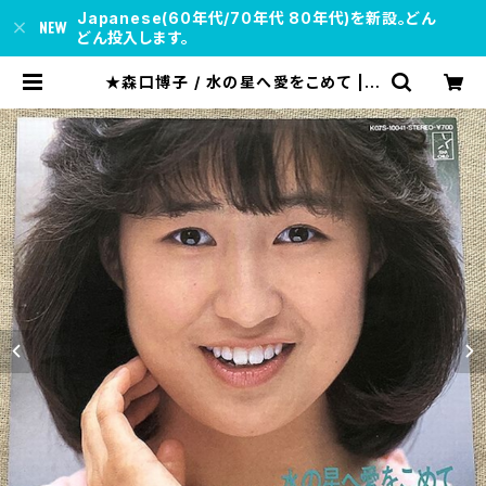
Japanese(60年代/70年代 80年代)を新設。どん
どん投入します。
★森口博子 / 水の星へ愛をこめて | s
oul respect records