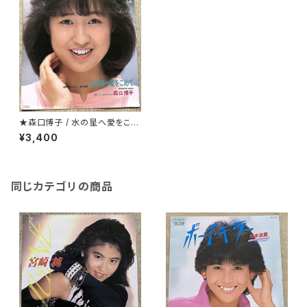
★森口博子 / 水の星へ愛をこめ
て
¥3,400
同じカテゴリの商品