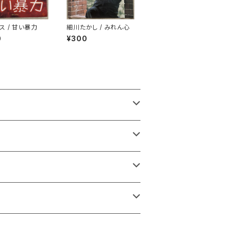
ス / 甘い暴力
細川たかし / みれん心
0
¥300