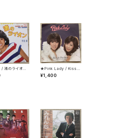
 / 渚のライオン
★Pink Lady / Kiss I
カー・シート付
n The Dark 折り返し
0
¥1,400
歌詞カード付