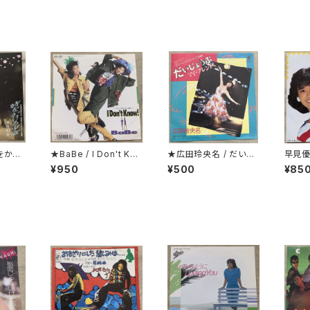
をかけ
★BaBe / I Don't Kno
★広田玲央名 / だいじ
早見優
カラー・
w！
ょうぶ マイ・フレンド
ステッ
¥950
¥500
¥85
ている