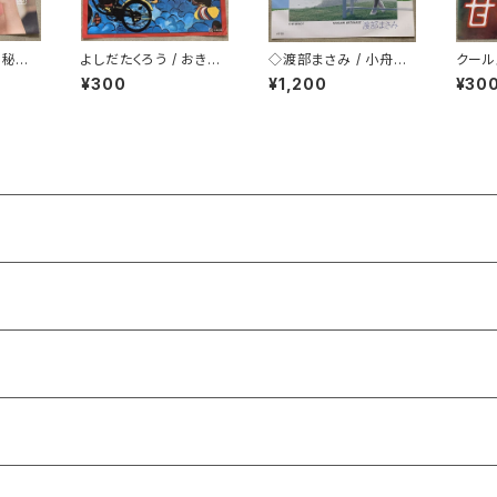
 秘密
よしだたくろう / おきざ
◇渡部まさみ / 小舟の
クール
密
りにした悲しみは
ように Loving You
¥300
¥1,200
¥30