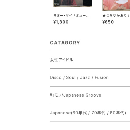
サミー・ケイ / ミュージ
★つちやかおり /
ック・フォー・ダンシング
じゃないけど秘
¥1,300
¥650
CATAGORY
女性アイドル
シングル盤
Disco / Soul / Jazz / Fusion
あ行
LP
シングル盤
和モノ/Japanese Groove
か行
A
CD
12インチ・シングル
シングル盤
Japanese(60年代 / 70年代 / 80年代)
さ行
B
8cmCDシングル
A
あ行