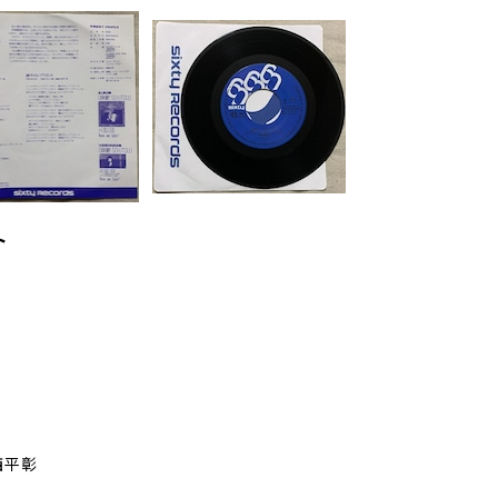
ト
西平彰