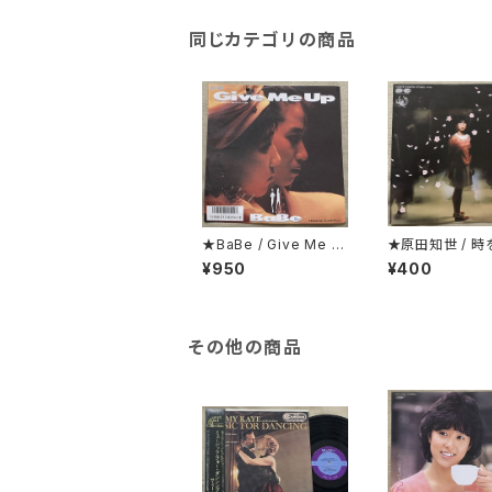
同じカテゴリの商品
★BaBe / Give Me U
★原田知世 / 時
p
る少女 見開くと
¥950
¥400
ピンナップになっ
ジャケ
その他の商品