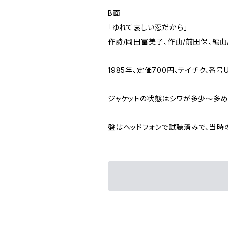
B面
「ゆれて哀しい恋だから」
作詩/岡田冨美子、作曲/前田保、編曲
1985年、定価700円、テイチク、番号U
ジャケットの状態はシワが多少～多
盤はヘッドフォンで試聴済みで、当時