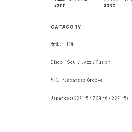
ウト
¥300
¥650
CATAGORY
女性アイドル
シングル盤
Disco / Soul / Jazz / Fusion
あ行
LP
シングル盤
和モノ/Japanese Groove
か行
A
CD
12インチ・シングル
シングル盤
Japanese(60年代 / 70年代 / 80年代)
さ行
B
8cmCDシングル
A
あ行
LP
LP
シングル盤
た行
C
B
か行