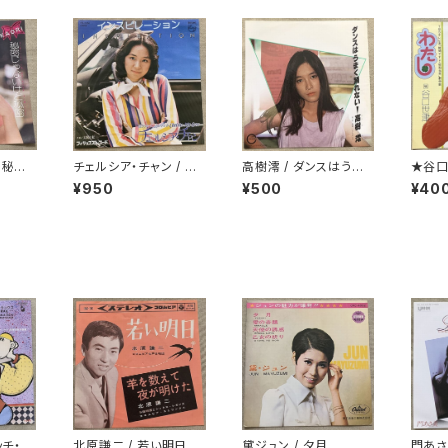
 秘密
チェルシア・チャン / イ
高樹澪 / ダンスはうまく
★谷口
密
ンスピレーション
踊れない
¥950
¥500
¥40
ッチ・ア
北原謙二 / 若い明日
黛ジュン / 夕月
門あさ美