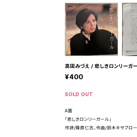
高田みづえ / 悲しきロンリーガ
¥400
SOLD OUT
A面
「悲しきロンリーガール」
作詩/篠原仁志、作曲/鈴木キサブロー