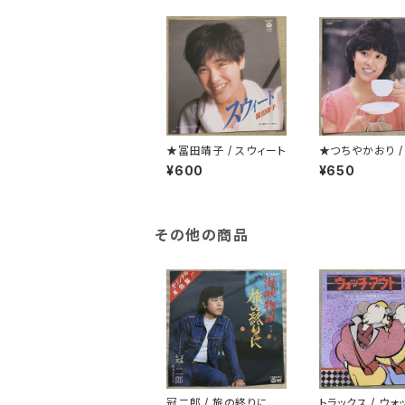
★冨田靖子 / スウィート
★つちやかおり /
じゃないけど秘
¥600
¥650
その他の商品
冠二郎 / 旅の終りに
トラックス / ウォ