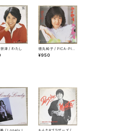
世津 / わたし
徳丸純子 / PICA-PIC
A
0
¥950
 / Lonely Lo
もんた&ブラザーズ / デ