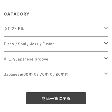
CATAGORY
女性アイドル
シングル盤
Disco / Soul / Jazz / Fusion
あ行
LP
シングル盤
和モノ/Japanese Groove
か行
A
CD
12インチ・シングル
シングル盤
Japanese(60年代 / 70年代 / 80年代)
さ行
B
8cmCDシングル
A
あ行
LP
LP
シングル盤
商品一覧に戻る
た行
C
B
か行
A
あ行
CD