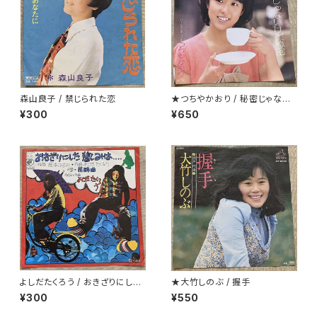
森山良子 / 禁じられた恋
★つちやかおり / 秘密じゃない
けど秘密
¥300
¥650
よしだたくろう / おきざりにした
★大竹しのぶ / 握手
悲しみは
¥300
¥550