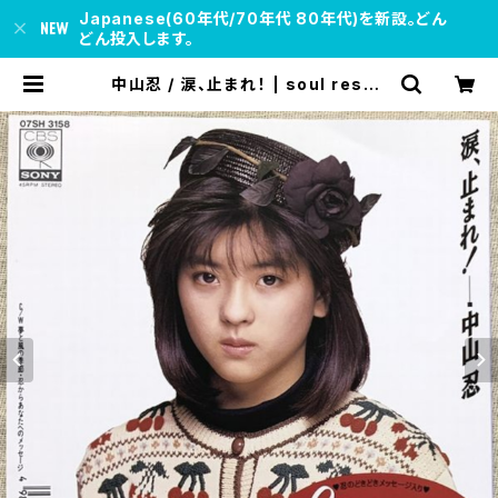
Japanese(60年代/70年代 80年代)を新設。どん
どん投入します。
中山忍 / 涙、止まれ！ | soul respe
ct records