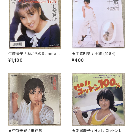
仁藤優子 / 秋からのSummer
★中森明菜 / 十戒 (1984)
Time
¥1,100
¥400
★中野美紀 / 未経験
★能瀬慶子 / He Is コットン10