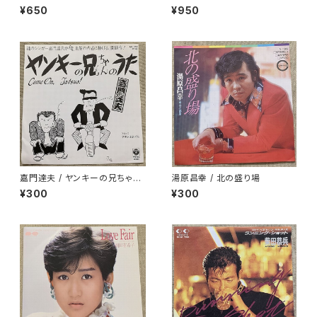
プロモ
¥650
¥950
嘉門達夫 / ヤンキーの兄ちゃん
湯原昌幸 / 北の盛り場
のうた
¥300
¥300