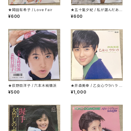
★岡田有希子 / Love Fair
★五十嵐夕紀 / 私が選んだあな
たです
¥600
¥600
★荻野目洋子 / 六本木純情派
★井森美幸 / 乙女心ウラハラ プ
ロモ
¥500
¥1,000