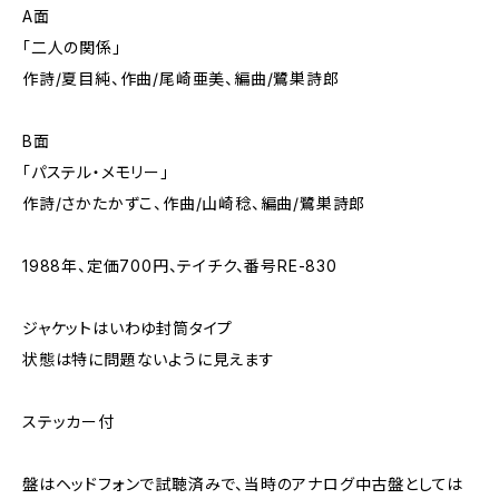
A面
「二人の関係」
作詩/夏目純、作曲/尾崎亜美、編曲/鷺巣詩郎
B面
「パステル・メモリー」
作詩/さかたかずこ、作曲/山崎稔、編曲/鷺巣詩郎
1988年、定価700円、テイチク、番号RE-830
ジャケットはいわゆ封筒タイプ
状態は特に問題ないように見えます
ステッカー付
盤はヘッドフォンで試聴済みで、当時のアナログ中古盤としては