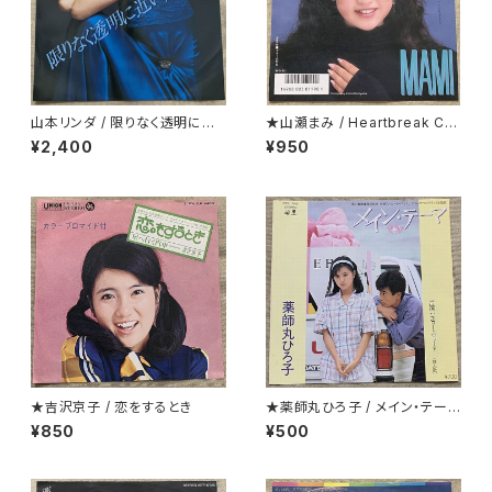
山本リンダ / 限りなく透明に近
★山瀬まみ / Heartbreak Caf
いダンス
e
¥2,400
¥950
★吉沢京子 / 恋をするとき
★薬師丸ひろ子 / メイン・テーマ
クリアー盤
¥850
¥500