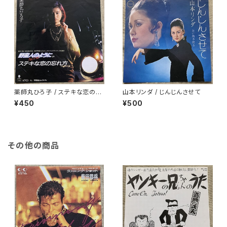
薬師丸ひろ子 / ステキな恋の忘
山本リンダ / じんじんさせて
れ方
¥450
¥500
その他の商品