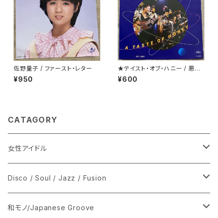
佐野量子 / ファースト・レター
★テイスト・オブ・ハニー / 悪魔
のディスコ・ダンス
¥950
¥600
CATAGORY
女性アイドル
シングル盤
Disco / Soul / Jazz / Fusion
あ行
LP
シングル盤
和モノ/Japanese Groove