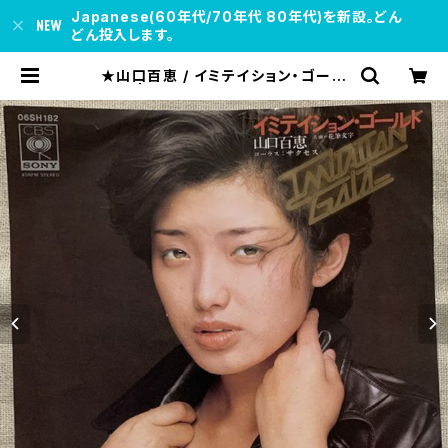
Japanese(60年代/70年代 80年代)を新設。どん
どん投入します。
★山口百恵 / イミテイション・ゴール
ド | soul respect records