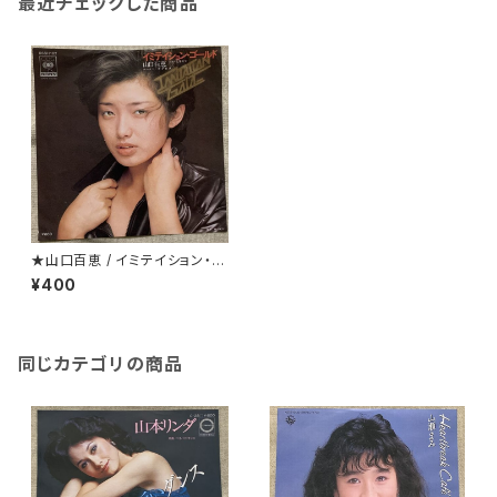
最近チェックした商品
★山口百恵 / イミテイション・ゴ
ールド
¥400
同じカテゴリの商品