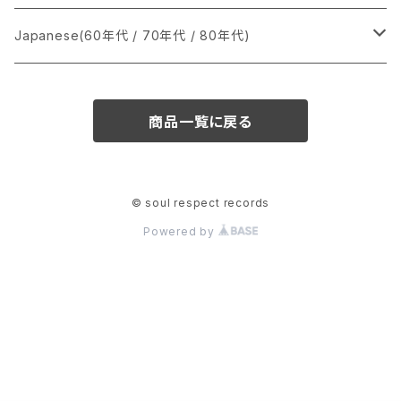
か行
A
CD
12インチ・シングル
シングル盤
Japanese(60年代 / 70年代 / 80年代)
さ行
B
8cmCDシングル
A
あ行
LP
LP
シングル盤
商品一覧に戻る
た行
C
B
か行
A
あ行
CD
な行
D
C
さ行
B
か行
A
© soul respect records
Powered by
は行
E
D
た行
C
さ行
B
ま行
F
E
な行
D
た行
C
や行
G
F
は行
E
な行
D
ら行
H
G
ま行
F
は行
E