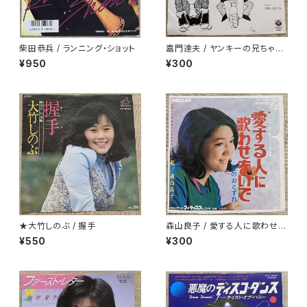
柴田恭兵 / ランニング・ショット
嘉門達夫 / ヤンキーの兄ちゃん
のうた
¥950
¥300
★大竹しのぶ / 握手
森山良子 / 愛する人に歌わせな
いで
¥550
¥300