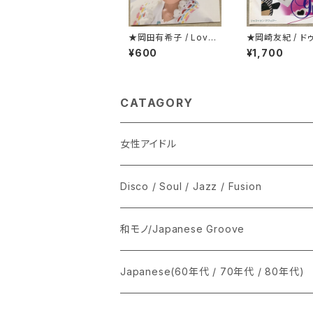
★岡田有希子 / Love
★岡崎友紀 / ド
Fair
ー・リメンバー・
¥600
¥1,700
CATAGORY
女性アイドル
シングル盤
Disco / Soul / Jazz / Fusion
あ行
LP
シングル盤
和モノ/Japanese Groove
か行
A
CD
12インチ・シングル
シングル盤
Japanese(60年代 / 70年代 / 80年代)
さ行
B
8cmCDシングル
A
あ行