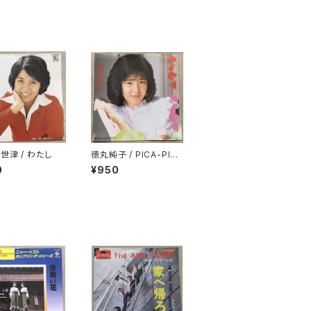
世津 / わたし
徳丸純子 / PICA-PIC
A
0
¥950