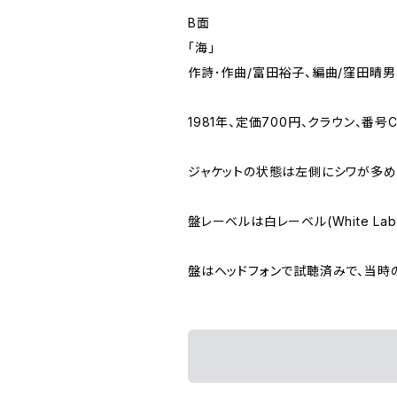
B面
「海」
作詩･作曲/富田裕子、編曲/窪田晴男
1981年、定価700円、クラウン、番号C
ジャケットの状態は左側にシワが多め
盤レーベルは白レーベル(White L
盤はヘッドフォンで試聴済みで、当時