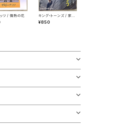
ッツ / 情熱の花
キング・トーンズ / 家へ
帰ろう
0
¥850