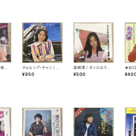
 秘密
チェルシア・チャン / イ
高樹澪 / ダンスはうまく
★谷口
密
ンスピレーション
踊れない
¥950
¥500
¥40