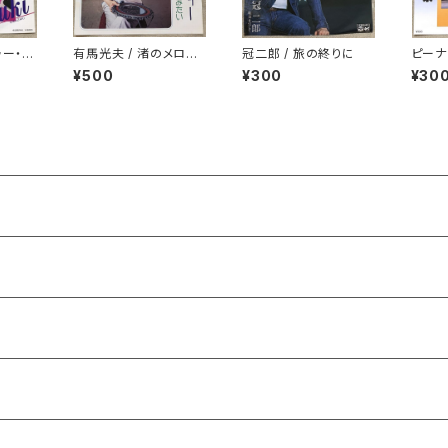
ゥー・ユ
有馬光夫 / 渚のメロデ
冠二郎 / 旅の終りに
ピーナ
ミー
ィー
¥500
¥300
¥30