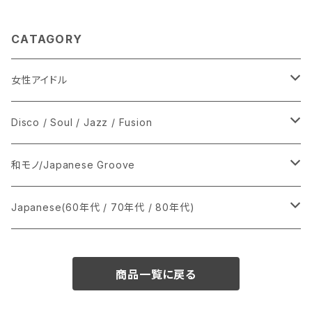
CATAGORY
女性アイドル
シングル盤
Disco / Soul / Jazz / Fusion
あ行
LP
シングル盤
和モノ/Japanese Groove
か行
A
CD
12インチ・シングル
シングル盤
Japanese(60年代 / 70年代 / 80年代)
さ行
B
8cmCDシングル
A
あ行
LP
LP
シングル盤
商品一覧に戻る
た行
C
B
か行
A
あ行
CD