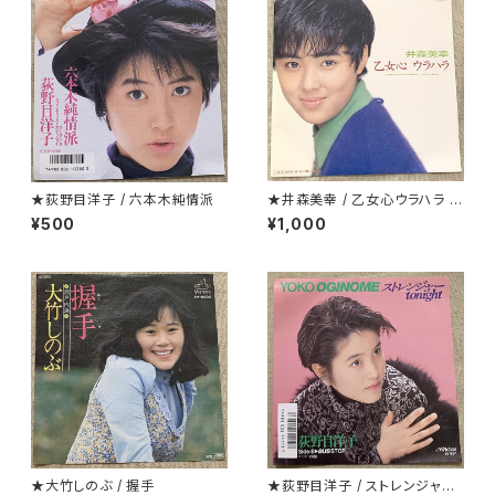
★荻野目洋子 / 六本木純情派
★井森美幸 / 乙女心ウラハラ プ
ロモ
¥500
¥1,000
★大竹しのぶ / 握手
★荻野目洋子 / ストレンジャーt