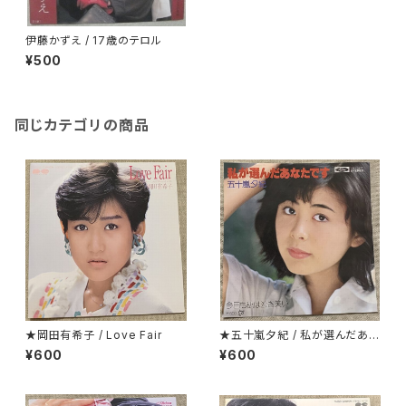
伊藤かずえ / 17歳のテロル
¥500
同じカテゴリの商品
★岡田有希子 / Love Fair
★五十嵐夕紀 / 私が選んだあな
たです
¥600
¥600