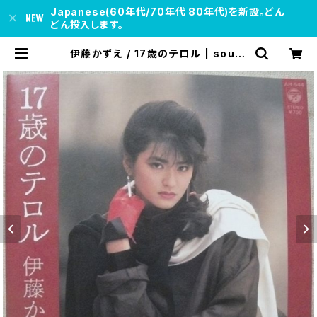
Japanese(60年代/70年代 80年代)を新設。どん
どん投入します。
伊藤かずえ / 17歳のテロル | soul r
espect records