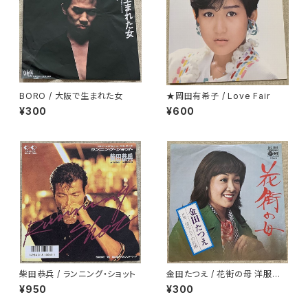
BORO / 大阪で生まれた女
★岡田有希子 / Love Fair
¥300
¥600
柴田恭兵 / ランニング・ショット
金田たつえ / 花街の母 洋服ジャ
ケ
¥950
¥300