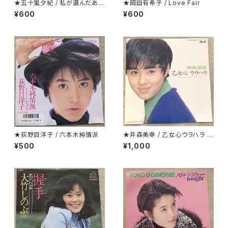
★五十嵐夕紀 / 私が選んだあな
★岡田有希子 / Love Fair
たです
¥600
¥600
★荻野目洋子 / 六本木純情派
★井森美幸 / 乙女心ウラハラ プ
ロモ
¥500
¥1,000