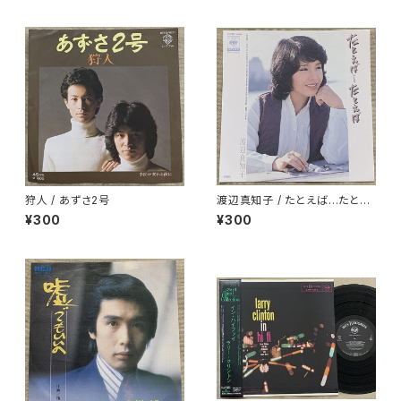
狩人 / あずさ2号
渡辺真知子 / たとえば…たとえ
ば
¥300
¥300