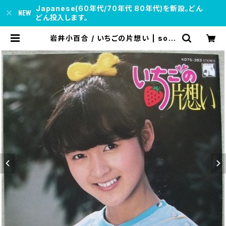
Japanese(60年代/70年代 80年代)を新設。どん
どん投入します。
岩井小百合 / いちごの片想い | soul
respect records