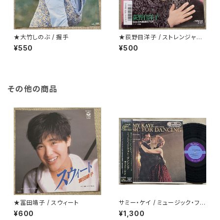
★大竹しのぶ / 握手
★荻野目洋子 / ストレンジャーt
onight
¥550
¥500
その他の商品
★冨田靖子 / スウィート
サミー・ケイ / ミュージック・フォ
ー・ダンシング
¥600
¥1,300