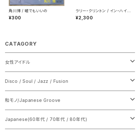
角川博 / 嘘でもいいの
ラリー・クリントン / イン・ハイフ
ァイ
¥300
¥2,300
CATAGORY
女性アイドル
シングル盤
Disco / Soul / Jazz / Fusion
あ行
LP
シングル盤
和モノ/Japanese Groove
か行
A
CD
12インチ・シングル
シングル盤
Japanese(60年代 / 70年代 / 80年代)
さ行
B
8cmCDシングル
A
あ行
LP
LP
シングル盤