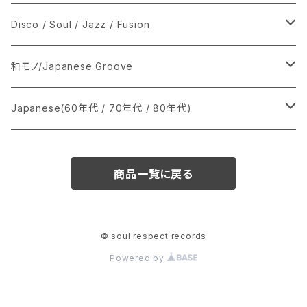
シングル盤
Disco / Soul / Jazz / Fusion
あ行
LP
シングル盤
和モノ/Japanese Groove
か行
A
CD
12インチ・シングル
シングル盤
Japanese(60年代 / 70年代 / 80年代)
さ行
B
8cmCDシングル
A
あ行
LP
LP
シングル盤
商品一覧に戻る
た行
C
B
か行
A
あ行
CD
な行
D
C
さ行
B
か行
A
© soul respect records
Powered by
は行
E
D
た行
C
さ行
B
ま行
F
E
な行
D
た行