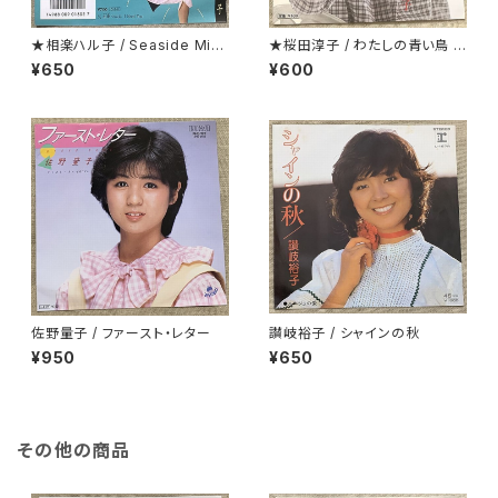
★相楽ハル子 / Seaside Mint
★桜田淳子 / わたしの青い鳥 カ
Blue
ップリング盤
¥650
¥600
佐野量子 / ファースト・レター
讃岐裕子 / シャインの秋
¥950
¥650
その他の商品