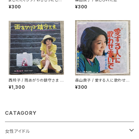
悲しみは
¥300
¥300
西玲子 / 雨あがりの鎮守さま プ
森山良子 / 愛する人に歌わせな
ロモ
いで
¥1,300
¥300
CATAGORY
女性アイドル