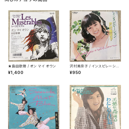
★島田歌穂 / オン マイ オウン
沢村美奈子 / インスピレーショ
ン
¥1,400
¥950