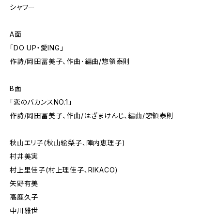
シャワー
A面
「DO UP・愛ING」
作詩/岡田冨美子、作曲･編曲/惣領泰則
B面
「恋のバカンスNO.1」
作詩/岡田冨美子、作曲/はざまけんじ、編曲/惣領泰則
秋山エリ子(秋山絵梨子､陣内恵理子)
村井美実
村上里佳子(村上理佳子､RIKACO)
矢野有美
高鹿久子
中川雅世