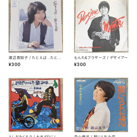
渡辺真知子 / たとえば…たとえ
もんた&ブラザーズ / デザイアー
ば
¥300
¥300
よしだたくろう / おきざりにした
森山良子 / 禁じられた恋