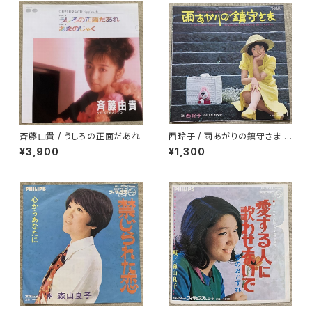
斉藤由貴 / うしろの正面だあれ
西玲子 / 雨あがりの鎮守さま プ
ロモ
¥3,900
¥1,300