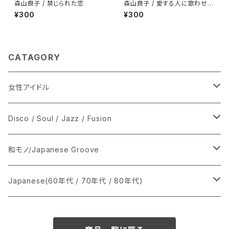
森山良子 / 禁じられた恋
森山良子 / 愛する人に歌わせな
いで
¥300
¥300
CATAGORY
女性アイドル
シングル盤
Disco / Soul / Jazz / Fusion
あ行
LP
シングル盤
和モノ/Japanese Groove
か行
A
CD
12インチ・シングル
シングル盤
Japanese(60年代 / 70年代 / 80年代)
さ行
B
8cmCDシングル
A
あ行
LP
LP
シングル盤