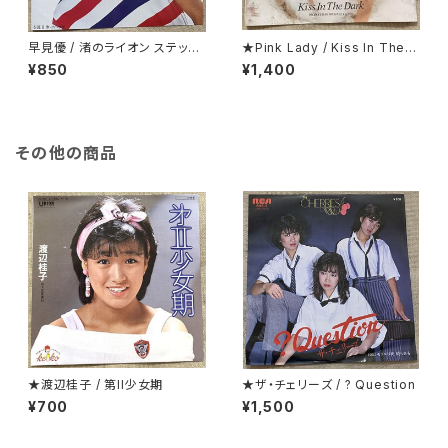
早見優 / 渚のライオン ステッカ
★Pink Lady / Kiss In The D
ー・シート付
ark 折り返し歌詞カード付
¥850
¥1,400
その他の商品
★渡辺桂子 / 第II少女期
★ザ・チェリーズ / ? Question
¥700
¥1,500