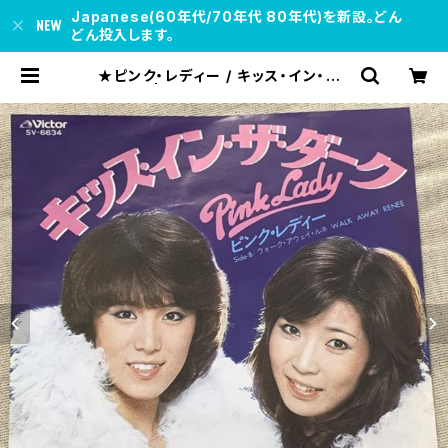
Japanese(60年代/70年代 80年代)を新設。どん
どん投入します。
★ピンク・レディー / キッス・イン・ザ・
ダーク | soul respect records