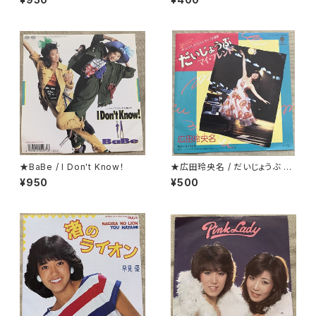
っているジャケ
★BaBe / I Don't Know！
★広田玲央名 / だいじょうぶ マ
イ・フレンド
¥950
¥500