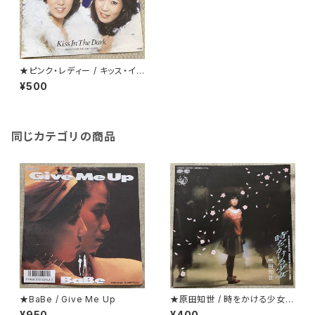
★ピンク・レディー / キッス・イ
ン・ザ・ダーク
¥500
同じカテゴリの商品
★BaBe / Give Me Up
★原田知世 / 時をかける少女
見開くとカラー・ピンナップにな
¥950
¥400