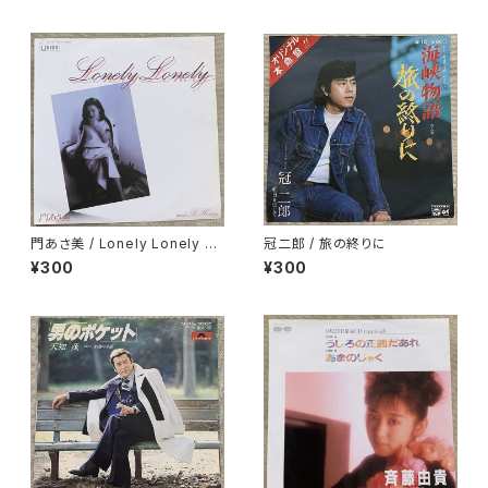
門あさ美 / Lonely Lonely H
冠二郎 / 旅の終りに
oney
¥300
¥300