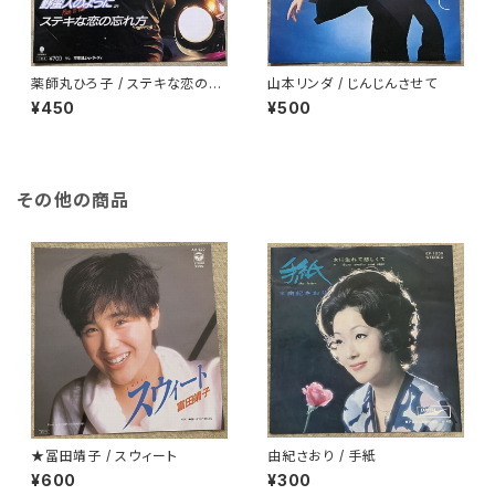
薬師丸ひろ子 / ステキな恋の忘
山本リンダ / じんじんさせて
れ方
¥450
¥500
その他の商品
★冨田靖子 / スウィート
由紀さおり / 手紙
¥600
¥300