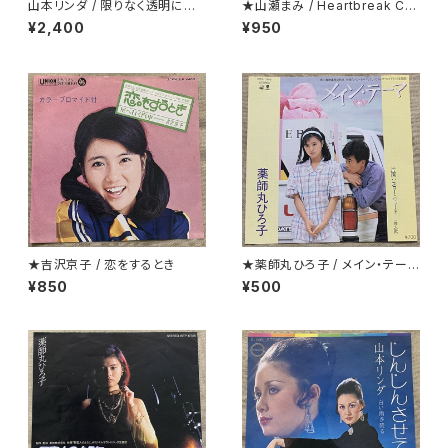
山本リンダ / 限りなく透明に近
★山瀬まみ / Heartbreak Caf
いダンス
e
¥2,400
¥950
★吉沢京子 / 恋をするとき
★薬師丸ひろ子 / メイン・テーマ
クリアー盤
¥850
¥500