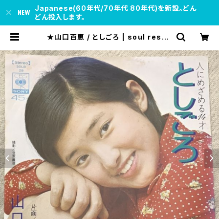
Japanese(60年代/70年代 80年代)を新設。どん
どん投入します。
★山口百恵 / としごろ | soul respe
ct records