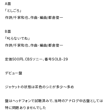
A面
「としごろ」
作詩/千家和也、作曲･編曲/都倉俊一
B面
「叱らないでね」
作詩/千家和也、作曲･編曲/都倉俊一
定価500円、CBSソニー、番号SOLB-29
デビュー盤
ジャケットの状態は茶色のシミが多少～多め
盤はヘッドフォンで試聴済みで、当時のアナログ中古盤としては
特に問題ありませんでした