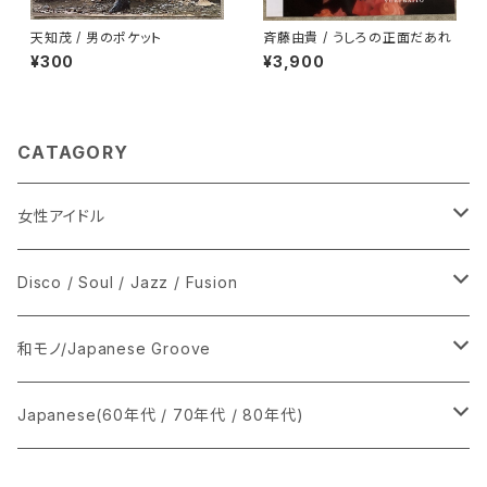
天知茂 / 男のポケット
斉藤由貴 / うしろの正面だあれ
¥300
¥3,900
CATAGORY
女性アイドル
シングル盤
Disco / Soul / Jazz / Fusion
あ行
LP
シングル盤
和モノ/Japanese Groove
か行
A
CD
12インチ・シングル
シングル盤
Japanese(60年代 / 70年代 / 80年代)
さ行
B
8cmCDシングル
A
あ行
LP
LP
シングル盤