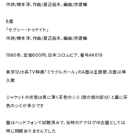
作詩/橋本淳、作曲/渡辺岳夫、編曲/京建輔
B面
「セクシー・トゥナイト」
作詩/橋本淳、作曲/渡辺岳夫、編曲/京建輔
1980年、定価600円、日本コロムビア、番号AK619
東京12ch系TV映画｢ミラクルガール｣のA面は主題歌、B面は挿
入歌
ジャケットの状態は表に薄く茶色のシミ（顔の頬の部分）と裏に茶
色のシミが多少です
盤はヘッドフォンで試聴済みで、当時のアナログ中古盤としては
特に問題ありませんでした