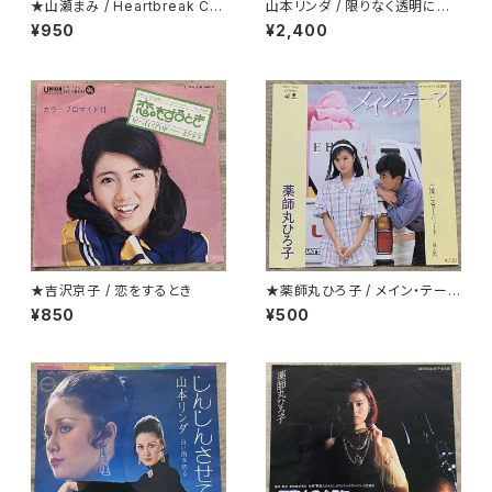
★山瀬まみ / Heartbreak Caf
山本リンダ / 限りなく透明に近
e
いダンス
¥950
¥2,400
★吉沢京子 / 恋をするとき
★薬師丸ひろ子 / メイン・テーマ
クリアー盤
¥850
¥500