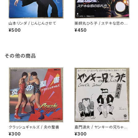
山本リンダ / じんじんさせて
薬師丸ひろ子 / ステキな恋の忘
れ方
¥500
¥450
その他の商品
クラッシュギャルズ / 炎の聖書
嘉門達夫 / ヤンキーの兄ちゃん
のうた
¥300
¥300