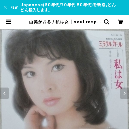
Japanese(60年代/70年代 80年代)を新設。どん
どん投入します。
由美かおる / 私は女 | soul respe
ct records