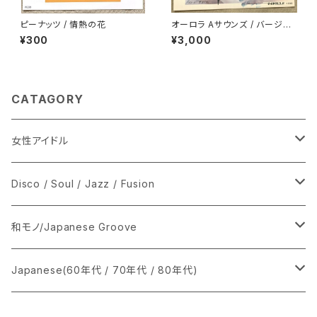
ピーナッツ / 情熱の花
オーロラ Aサウンズ / バージン
ロード
¥300
¥3,000
CATAGORY
女性アイドル
シングル盤
Disco / Soul / Jazz / Fusion
あ行
LP
シングル盤
和モノ/Japanese Groove
か行
A
CD
12インチ・シングル
シングル盤
Japanese(60年代 / 70年代 / 80年代)
さ行
B
8cmCDシングル
A
あ行
LP
LP
シングル盤