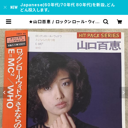
Japanese(60年代/70年代 80年代)を新設。どん
どん投入します。
★山口百恵 / ロックンロール・ウィド
ウ HIT PACK SERIES | soul res
pect records