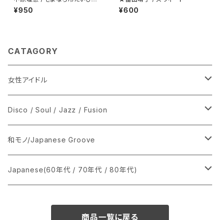
プロモ
¥950
¥600
CATAGORY
女性アイドル
シングル盤
Disco / Soul / Jazz / Fusion
あ行
LP
シングル盤
和モノ/Japanese Groove
か行
A
CD
12インチ・シングル
シングル盤
Japanese(60年代 / 70年代 / 80年代)
さ行
B
8cmCDシングル
A
あ行
LP
LP
シングル盤
商品一覧に戻る