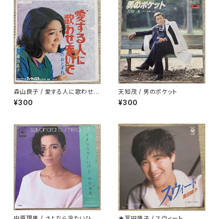
森山良子 / 愛する人に歌わせな
天知茂 / 男のポケット
いで
¥300
¥300
中原理恵 / さよなら冷たいひと
★冨田靖子 / スウィート