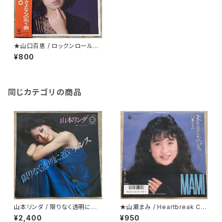
★山口百恵 / ロックンロール・
ウィドウ HIT PACK SERIES
¥800
同じカテゴリの商品
山本リンダ / 限りなく透明に近
★山瀬まみ / Heartbreak Caf
いダンス
e
¥2,400
¥950