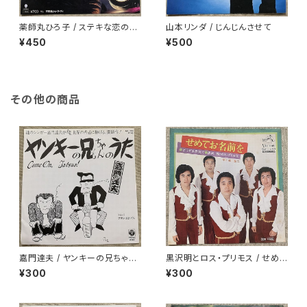
薬師丸ひろ子 / ステキな恋の忘
山本リンダ / じんじんさせて
れ方
¥450
¥500
その他の商品
嘉門達夫 / ヤンキーの兄ちゃん
黒沢明とロス・プリモス / せめて
のうた
お名前を
¥300
¥300