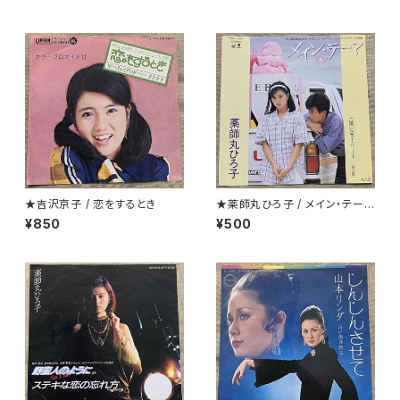
★吉沢京子 / 恋をするとき
★薬師丸ひろ子 / メイン・テーマ
クリアー盤
¥850
¥500