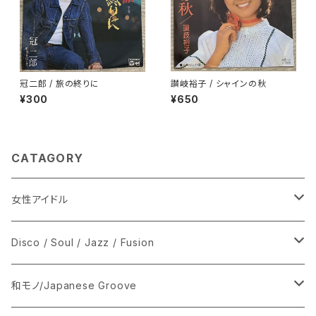
冠二郎 / 旅の終りに
讃岐裕子 / シャインの秋
¥300
¥650
CATAGORY
女性アイドル
シングル盤
Disco / Soul / Jazz / Fusion
あ行
LP
シングル盤
和モノ/Japanese Groove