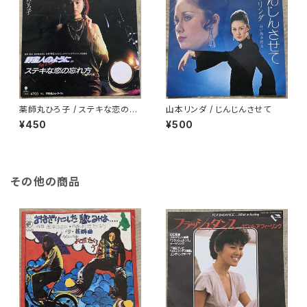
薬師丸ひろ子 / ステキな恋の忘
山本リンダ / じんじんさせて
れ方
¥450
¥500
その他の商品