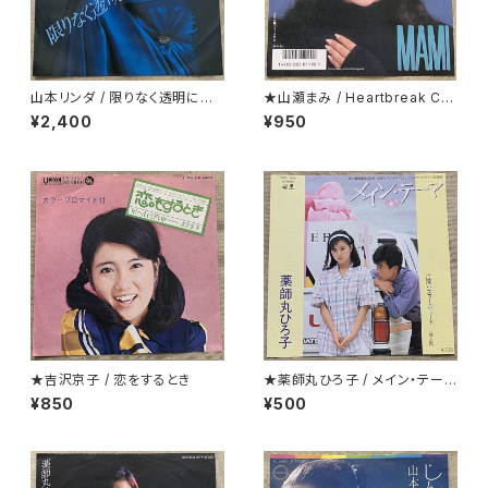
山本リンダ / 限りなく透明に近
★山瀬まみ / Heartbreak Caf
いダンス
e
¥2,400
¥950
★吉沢京子 / 恋をするとき
★薬師丸ひろ子 / メイン・テーマ
クリアー盤
¥850
¥500