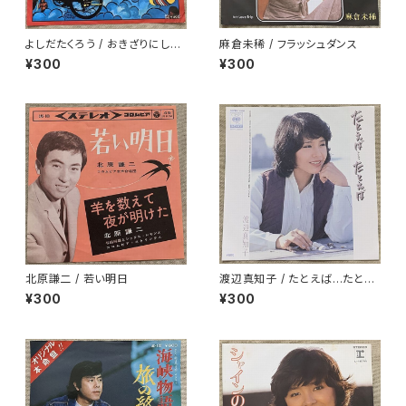
よしだたくろう / おきざりにした
麻倉未稀 / フラッシュダンス
悲しみは
¥300
¥300
北原謙二 / 若い明日
渡辺真知子 / たとえば…たとえ
ば
¥300
¥300