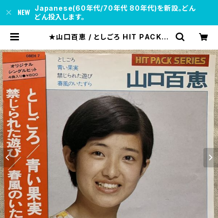
Japanese(60年代/70年代 80年代)を新設。どん
どん投入します。
★山口百恵 / としごろ HIT PACK S
ERIES | soul respect records