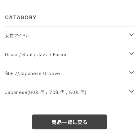
CATAGORY
女性アイドル
シングル盤
Disco / Soul / Jazz / Fusion
あ行
LP
シングル盤
和モノ/Japanese Groove
か行
A
CD
12インチ・シングル
シングル盤
Japanese(60年代 / 70年代 / 80年代)
さ行
B
8cmCDシングル
A
あ行
LP
LP
シングル盤
商品一覧に戻る
た行
C
B
か行
A
あ行
CD