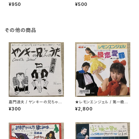
ン(桜の園)
¥950
¥500
その他の商品
嘉門達夫 / ヤンキーの兄ちゃん
★レモンエンジェル / 第一級恋
のうた
愛罪
¥300
¥2,800