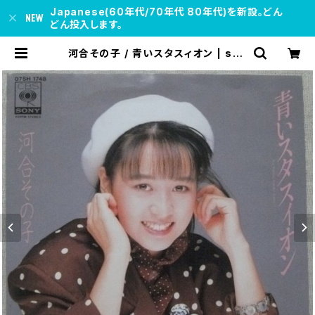
Japanese(60年代/70年代 80年代)を新設。どん
どん投入します。
河合その子 / 青いスタスィオン | sou
l respect records