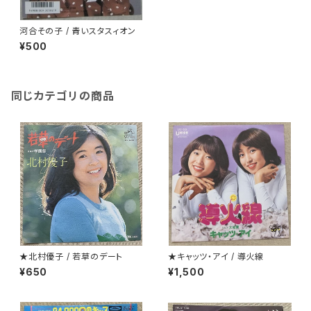
河合その子 / 青いスタスィオン
¥500
同じカテゴリの商品
★北村優子 / 若草のデート
★キャッツ・アイ / 導火線
¥650
¥1,500