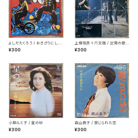
よしだたくろう / おきざりにした
上條恒彦＋六文銭 / 出発の歌 -
悲しみは
失なわれた時を求めて-
¥300
¥300
小柳ルミ子 / 星の砂
森山良子 / 禁じられた恋
¥300
¥300