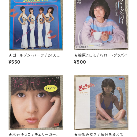
★ゴールデン・ハーフ / 24,000
★柏原よしえ / ハロー・グッバイ
回のキッス(24 Milabaci)
¥550
¥500
★木元ゆうこ / チェリーガーデ
★香坂みゆき / 気分を変えて