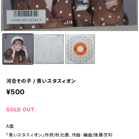
1
/3
河合その子 / 青いスタスィオン
¥500
SOLD OUT
A面
「青いスタスィオン」作詩/秋元康、作曲･編曲/後藤次利