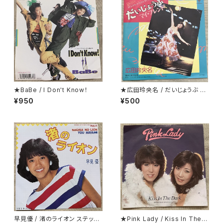
★BaBe / I Don't Know！
★広田玲央名 / だいじょうぶ マ
イ・フレンド
¥950
¥500
早見優 / 渚のライオン ステッカ
★Pink Lady / Kiss In The D