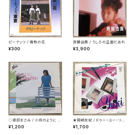
ピーナッツ / 情熱の花
斉藤由貴 / うしろの正面だあれ
¥300
¥3,900
◇渡部まさみ / 小舟のように L
★岡崎友紀 / ドゥー・ユー・リメ
oving You
ンバー・ミー
¥1,200
¥1,700