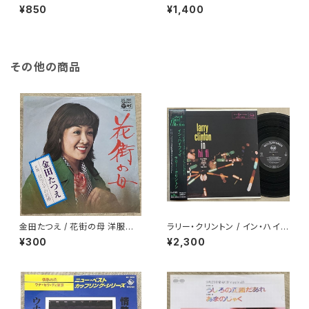
ー・シート付
ark 折り返し歌詞カード付
¥850
¥1,400
その他の商品
金田たつえ / 花街の母 洋服ジャ
ラリー・クリントン / イン・ハイフ
ケ
ァイ
¥300
¥2,300