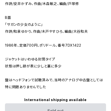
作詩/安井かずみ、作曲/木森敏之、編曲/戸塚修
B面
「サガンの少女のように」
作詩/和泉ゆかり、作曲/木戸やすひろ、編曲/大谷和夫
1986年、定価700円、ポリドール、番号7DX1422
ジャケットはいわゆる封筒タイプ
状態は押し跡が表に少しと裏に多少
盤はヘッドフォンで試聴済みで、当時のアナログ中古盤としては
特に問題ありませんでした
International shipping available
Sold out