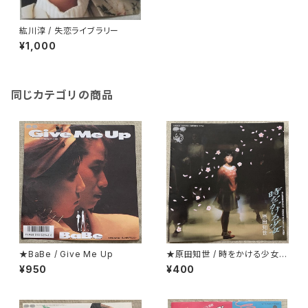
紘川淳 / 失恋ライブラリー
¥1,000
同じカテゴリの商品
★BaBe / Give Me Up
★原田知世 / 時をかける少女
見開くとカラー・ピンナップにな
¥950
¥400
っているジャケ