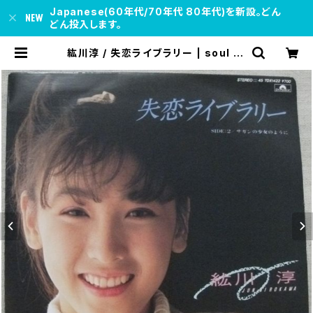
Japanese(60年代/70年代 80年代)を新設。どん
どん投入します。
紘川淳 / 失恋ライブラリー | soul re
spect records