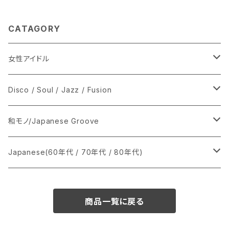
CATAGORY
女性アイドル
シングル盤
Disco / Soul / Jazz / Fusion
あ行
LP
シングル盤
和モノ/Japanese Groove
か行
A
CD
12インチ・シングル
シングル盤
Japanese(60年代 / 70年代 / 80年代)
さ行
B
8cmCDシングル
A
あ行
LP
LP
シングル盤
商品一覧に戻る
た行
C
B
か行
A
あ行
CD