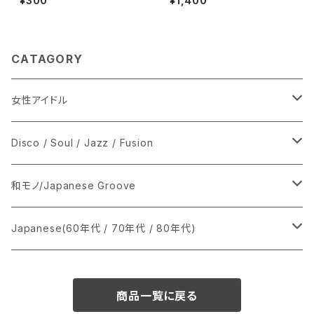
¥300
¥1,400
CATAGORY
女性アイドル
シングル盤
Disco / Soul / Jazz / Fusion
あ行
LP
シングル盤
和モノ/Japanese Groove
か行
A
CD
12インチ・シングル
シングル盤
Japanese(60年代 / 70年代 / 80年代)
さ行
B
8cmCDシングル
A
あ行
LP
LP
シングル盤
商品一覧に戻る
た行
C
B
か行
A
あ行
CD