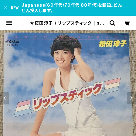
Japanese(60年代/70年代 80年代)を新設。どん
どん投入します。
★桜田淳子 / リップスティック | sou
l respect records