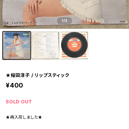
1
/3
★桜田淳子 / リップスティック
¥400
SOLD OUT
★再入荷しました★