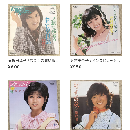
★桜田淳子 / わたしの青い鳥 カ
沢村美奈子 / インスピレーショ
ップリング盤
ン
¥600
¥950