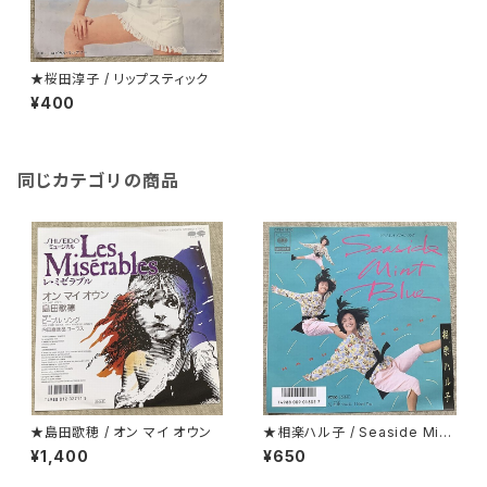
★桜田淳子 / リップスティック
¥400
同じカテゴリの商品
★島田歌穂 / オン マイ オウン
★相楽ハル子 / Seaside Mint
Blue
¥1,400
¥650