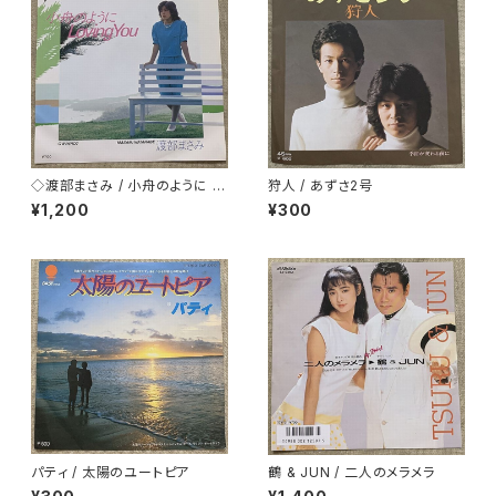
◇渡部まさみ / 小舟のように L
狩人 / あずさ2号
oving You
¥1,200
¥300
パティ / 太陽のユートピア
鶴 & JUN / 二人のメラメラ