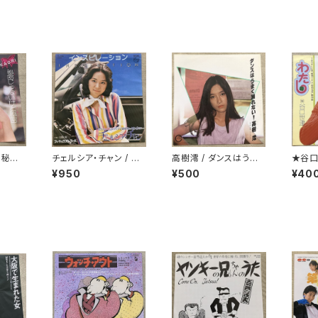
 秘密
チェルシア・チャン / イ
高樹澪 / ダンスはうまく
★谷口
密
ンスピレーション
踊れない
¥950
¥500
¥40