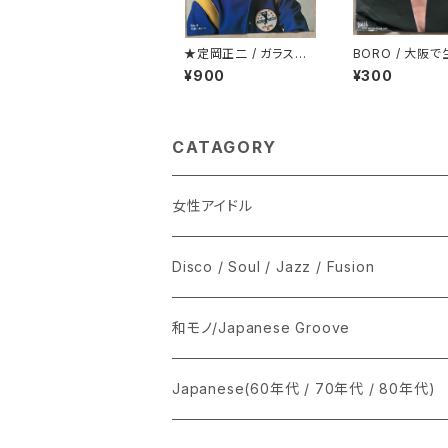
★定岡正二 / ガラスの
BORO / 大阪
微笑み
た女
¥900
¥300
CATAGORY
女性アイドル
シングル盤
Disco / Soul / Jazz / Fusion
あ行
LP
シングル盤
和モノ/Japanese Groove
か行
A
CD
12インチ・シングル
シングル盤
Japanese(60年代 / 70年代 / 80年代)
さ行
B
8cmCDシングル
A
あ行