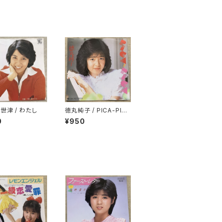
世津 / わたし
徳丸純子 / PICA-PIC
A
0
¥950