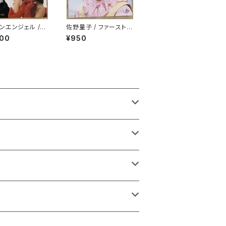
ンエンジェル /
佐野量子 / ファースト・
級恋愛罪
レター
800
¥950