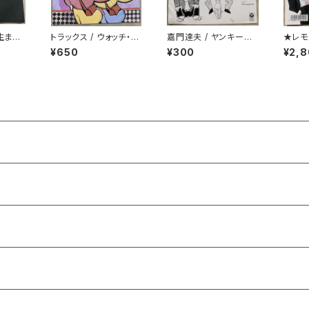
で生まれ
トラックス / ウォッチ・ア
嘉門達夫 / ヤンキーの
★レモ
ウト
兄ちゃんのうた
第一
¥650
¥300
¥2,