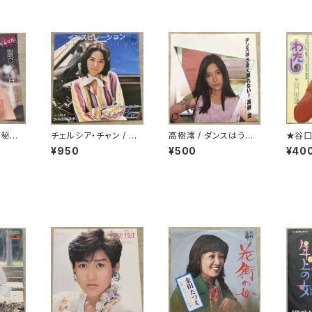
 秘密
チェルシア・チャン / イ
高樹澪 / ダンスはうまく
★谷口
密
ンスピレーション
踊れない
¥950
¥500
¥40