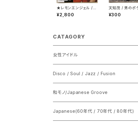
★レモンエンジェル /
天知茂 / 男のポ
第一級恋愛罪
¥2,800
¥300
CATAGORY
女性アイドル
シングル盤
Disco / Soul / Jazz / Fusion
あ行
LP
シングル盤
和モノ/Japanese Groove
か行
A
CD
12インチ・シングル
シングル盤
Japanese(60年代 / 70年代 / 80年代)
さ行
B
8cmCDシングル
A
あ行
LP
LP
シングル盤