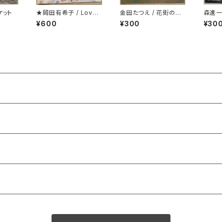
ケット
★岡田有希子 / Love
金田たつえ / 花街の母
森進一
Fair
洋服ジャケ
¥600
¥300
¥30