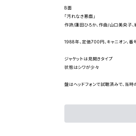
B面
「汚れなき悪戯」
作詩/蓮田ひろか、作曲/山口美央子、
1988年、定価700円、キャニオン、番号
ジャケットは見開きタイプ
状態はシワが少々
盤はヘッドフォンで試聴済みで、当時