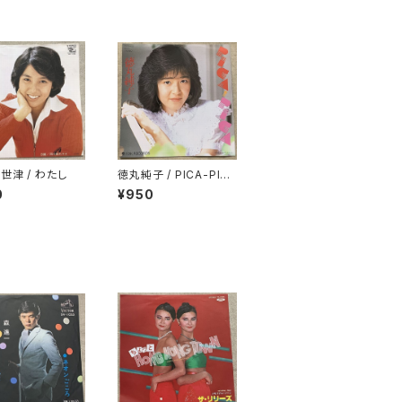
世津 / わたし
徳丸純子 / PICA-PIC
A
0
¥950