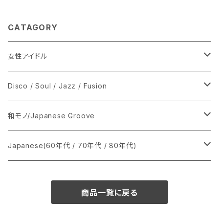
CATAGORY
女性アイドル
シングル盤
Disco / Soul / Jazz / Fusion
あ行
LP
シングル盤
和モノ/Japanese Groove
か行
A
CD
12インチ・シングル
シングル盤
Japanese(60年代 / 70年代 / 80年代)
さ行
B
8cmCDシングル
A
あ行
LP
LP
シングル盤
商品一覧に戻る
た行
C
B
か行
A
あ行
CD