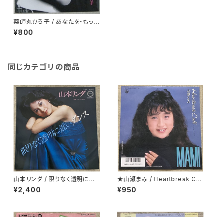
薬師丸ひろ子 / あなたを・もっ
と・知りたくて
¥800
同じカテゴリの商品
山本リンダ / 限りなく透明に近
★山瀬まみ / Heartbreak Caf
いダンス
e
¥2,400
¥950