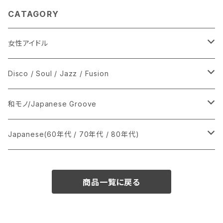
CATAGORY
女性アイドル
シングル盤
Disco / Soul / Jazz / Fusion
あ行
LP
シングル盤
和モノ/Japanese Groove
か行
A
CD
12インチ・シングル
シングル盤
Japanese(60年代 / 70年代 / 80年代)
さ行
B
8cmCDシングル
A
あ行
LP
LP
シングル盤
商品一覧に戻る
た行
C
B
か行
A
あ行
CD
な行
D
C
さ行
B
か行