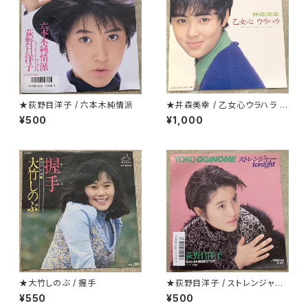
★荻野目洋子 / 六本木純情派
★井森美幸 / 乙女心ウラハラ プ
ロモ
¥500
¥1,000
★大竹しのぶ / 握手
★荻野目洋子 / ストレンジャーt
onight
¥550
¥500