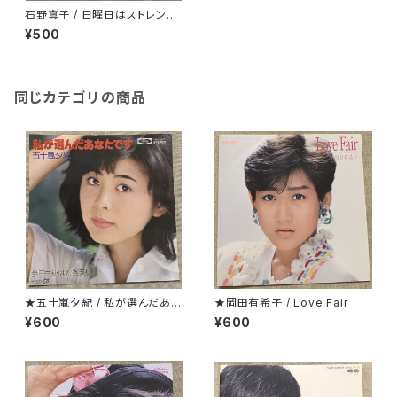
石野真子 / 日曜日はストレンジ
ャー
¥500
同じカテゴリの商品
★五十嵐夕紀 / 私が選んだあな
★岡田有希子 / Love Fair
たです
¥600
¥600