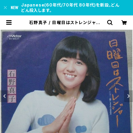
Japanese(60年代/70年代 80年代)を新設。どん
どん投入します。
石野真子 / 日曜日はストレンジャー |
soul respect records