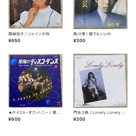
讃岐裕子 / シャインの秋
角川博 / 嘘でもいいの
¥650
¥300
★テイスト・オブ・ハニー / 悪魔
門あさ美 / Lonely Lonely H
のディスコ・ダンス
oney
¥600
¥300