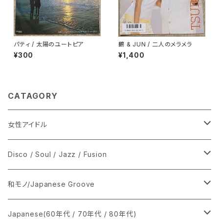
パティ / 太陽のユートピア
鶴 & JUN / 二人のメラメラ
¥300
¥1,400
CATAGORY
女性アイドル
シングル盤
Disco / Soul / Jazz / Fusion
あ行
LP
シングル盤
和モノ/Japanese Groove
か行
A
CD
12インチ・シングル
シングル盤
Japanese(60年代 / 70年代 / 80年代)