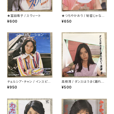
★冨田靖子 / スウィート
★つちやかおり / 秘密じゃない
けど秘密
¥600
¥650
チェルシア・チャン / インスピレ
高樹澪 / ダンスはうまく踊れな
ーション
い
¥950
¥500