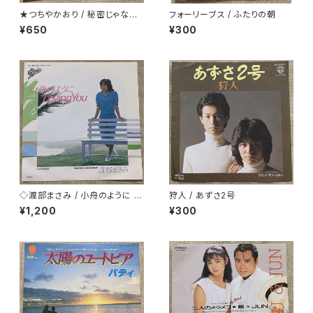
★つちやかおり / 秘密じゃない
フォーリーブス / ふたりの朝
けど秘密
¥650
¥300
◇渡部まさみ / 小舟のように L
狩人 / あずさ2号
oving You
¥1,200
¥300