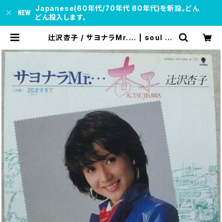
Japanese(60年代/70年代 80年代)を新設。どん
どん投入します。
辻沢杏子 / サヨナラMr.… | soul re
spect records