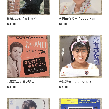
細川たかし / みれん心
★岡田有希子 / Love Fair
¥300
¥600
北原謙二 / 若い明日
★渡辺桂子 / 第II少女期
¥300
¥700