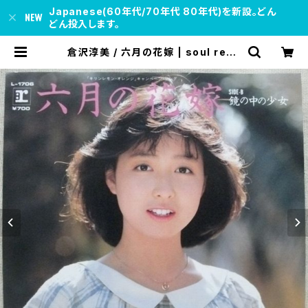
Japanese(60年代/70年代 80年代)を新設。どん
どん投入します。
倉沢淳美 / 六月の花嫁 | soul resp
ect records