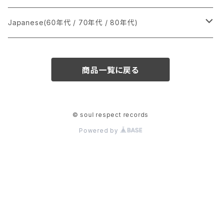
か行
A
CD
12インチ・シングル
シングル盤
Japanese(60年代 / 70年代 / 80年代)
さ行
B
8cmCDシングル
A
あ行
LP
LP
シングル盤
商品一覧に戻る
た行
C
B
か行
A
あ行
CD
な行
D
C
さ行
B
か行
A
© soul respect records
Powered by
は行
E
D
た行
C
さ行
B
ま行
F
E
な行
D
た行
C
や行
G
F
は行
E
な行
D
ら行
H
G
ま行