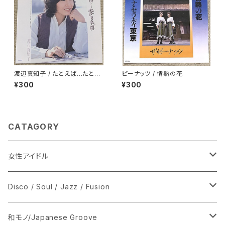
渡辺真知子 / たとえば…たとえ
ピーナッツ / 情熱の花
ば
¥300
¥300
CATAGORY
女性アイドル
シングル盤
Disco / Soul / Jazz / Fusion
あ行
LP
シングル盤
和モノ/Japanese Groove