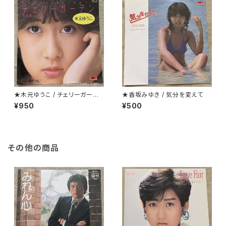
★木元ゆうこ / チェリーガーデ
★香坂みゆき / 気分を変えて
ン(桜の園)
¥950
¥500
その他の商品