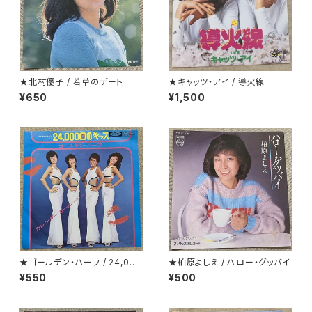
★北村優子 / 若草のデート
★キャッツ・アイ / 導火線
¥650
¥1,500
★ゴールデン・ハーフ / 24,000
★柏原よしえ / ハロー・グッバイ
回のキッス(24 Milabaci)
¥550
¥500